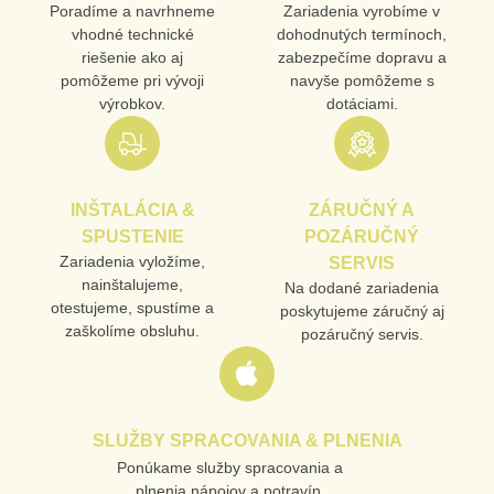
Poradíme a navrhneme
Zariadenia vyrobíme v
vhodné technické
dohodnutých termínoch,
riešenie ako aj
zabezpečíme dopravu a
pomôžeme pri vývoji
navyše pomôžeme s
výrobkov.
dotáciami.
INŠTALÁCIA &
ZÁRUČNÝ A
SPUSTENIE
POZÁRUČNÝ
Zariadenia vyložíme,
SERVIS
nainštalujeme,
Na dodané zariadenia
otestujeme, spustíme a
poskytujeme záručný aj
zaškolíme obsluhu.
pozáručný servis.
SLUŽBY SPRACOVANIA & PLNENIA
Ponúkame služby spracovania a
plnenia nápojov a potravín.