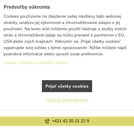
Predvoľby súkromia
Cookies používame na zlepšenie vašej návštevy tejto webovej
stránky, analýzu jej výkonnosti a zhromažďovanie údajov o jej
používaní. Na tento účel môžeme použiť nástroje a služby tretích
strán a zhromaždené údaje sa môžu preniesť k partnerom v EÚ,
USA alebo iných krajinách. Kliknutím na „Prijať všetky cookies“
vyjadrujete svoj súhlas s týmto spracovaním. Nižšie môžete nájsť
podrobné informácie alebo upraviť svoje preferencie.
Zásady ochrany osobných údajov
Prijať všetky cookies
Ukázať podrobnosti
+421 42 20 21 22 9