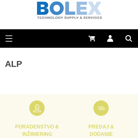
Hľadať
0 €
Prihlásiť sa
Menu
Vyh
ALP
PORADENSTVO &
PREDAJ &
INŽINIERING
DODANIE