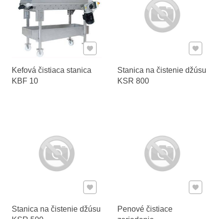
Pridať k Obľúbeným
Pridať 
Kefová čistiaca stanica
Stanica na čistenie džúsu
KBF 10
KSR 800
Pridať k Obľúbeným
Pridať 
Stanica na čistenie džúsu
Penové čistiace