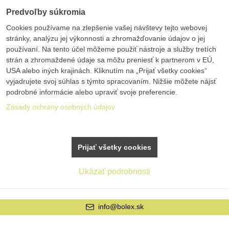
Predvoľby súkromia
Cookies používame na zlepšenie vašej návštevy tejto webovej
stránky, analýzu jej výkonnosti a zhromažďovanie údajov o jej
používaní. Na tento účel môžeme použiť nástroje a služby tretích
strán a zhromaždené údaje sa môžu preniesť k partnerom v EÚ,
USA alebo iných krajinách. Kliknutím na „Prijať všetky cookies“
vyjadrujete svoj súhlas s týmto spracovaním. Nižšie môžete nájsť
podrobné informácie alebo upraviť svoje preferencie.
Zásady ochrany osobných údajov
Prijať všetky cookies
Ukázať podrobnosti
+421 42 20 21 22 9