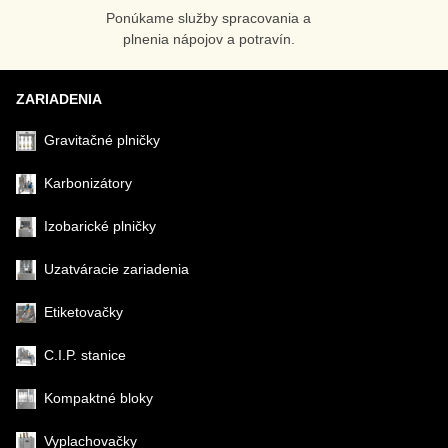
Ponúkame služby spracovania a
plnenia nápojov a potravín.
ZARIADENIA
Gravitačné plničky
Karbonizátory
Izobarické plničky
Uzatváracie zariadenia
Etiketovačky
C.I.P. stanice
Kompaktné bloky
Vyplachovačky