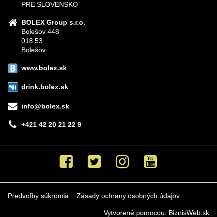
PRE SLOVENSKO
BOLEX Group s.r.o.
Bolešov 448
018 53
Bolešov
www.bolex.sk
drink.bolex.sk
info@bolex.sk
+421 42 20 21 22 9
Facebook
Twitter
Instagram
Youtube
Predvoľby súkromia
Zásady ochrany osobných údajov
Vytvorené pomocou:
BiznisWeb.sk