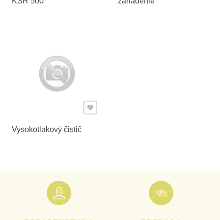
KSR 500
zariadenie
Pridať k Obľúbeným
Vysokotlakový čistič