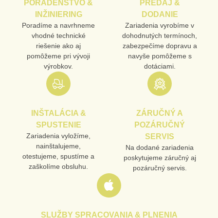
PORADENSTVO &
PREDAJ &
INŽINIERING
DODANIE
Poradíme a navrhneme
Zariadenia vyrobíme v
vhodné technické
dohodnutých termínoch,
riešenie ako aj
zabezpečíme dopravu a
pomôžeme pri vývoji
navyše pomôžeme s
výrobkov.
dotáciami.
INŠTALÁCIA &
ZÁRUČNÝ A
SPUSTENIE
POZÁRUČNÝ
Zariadenia vyložíme,
SERVIS
nainštalujeme,
Na dodané zariadenia
otestujeme, spustíme a
poskytujeme záručný aj
zaškolíme obsluhu.
pozáručný servis.
SLUŽBY SPRACOVANIA & PLNENIA