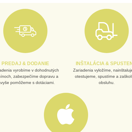
PREDAJ & DODANIE
INŠTALÁCIA & SPUSTEN
adenia vyrobíme v dohodnutých
Zariadenia vyložíme, nainštalu
mínoch, zabezpečíme dopravu a
otestujeme, spustíme a zaško
avyše pomôžeme s dotáciami.
obsluhu.