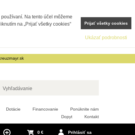
j používaní. Na tento účel môžeme
Prijať všetky cookies
iknutím na „Prijať všetky cookies“
Ukázať podrobnosti
reuzmayr.sk
adať
Dotácie
Financovanie
Ponúknite nám
Dopyt
Kontakt
0 €
Prihlásiť sa