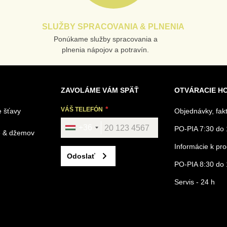
SLUŽBY SPRACOVANIA & PLNENIA
Ponúkame služby spracovania a
plnenia nápojov a potravín.
ZAVOLÁME VÁM SPÄŤ
OTVÁRACIE H
VÁŠ TELEFÓN
 šťavy
Objednávky, fak
+36
PO-PIA 7:30 do 
é & džemov
Informácie k p
Odoslať
PO-PIA 8:30 do 
Servis - 24 h