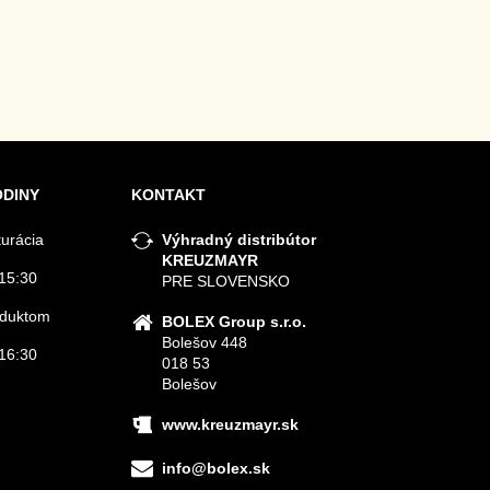
ODINY
KONTAKT
turácia
Výhradný distribútor
KREUZMAYR
15:30
PRE SLOVENSKO
roduktom
BOLEX Group s.r.o.
Bolešov 448
16:30
018 53
Bolešov
www.kreuzmayr.sk
info@bolex.sk