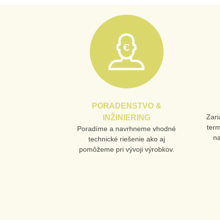
PORADENSTVO &
Zari
INŽINIERING
ter
Poradíme a navrhneme vhodné
n
technické riešenie ako aj
pomôžeme pri vývoji výrobkov.