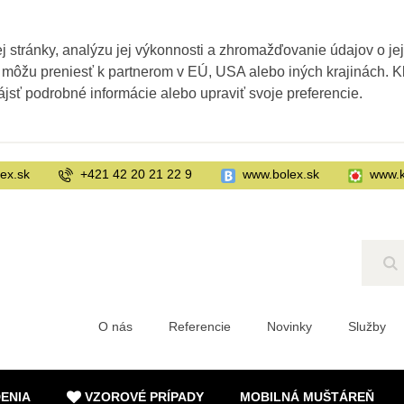
 stránky, analýzu jej výkonnosti a zhromažďovanie údajov o je
 môžu preniesť k partnerom v EÚ, USA alebo iných krajinách. Kl
ájsť podrobné informácie alebo upraviť svoje preferencie.
ex.sk
+421 42 20 21 22 9
www.bolex.sk
www.k
Hľ
O nás
Referencie
Novinky
Služby
DENIA
VZOROVÉ PRÍPADY
MOBILNÁ MUŠTÁREŇ