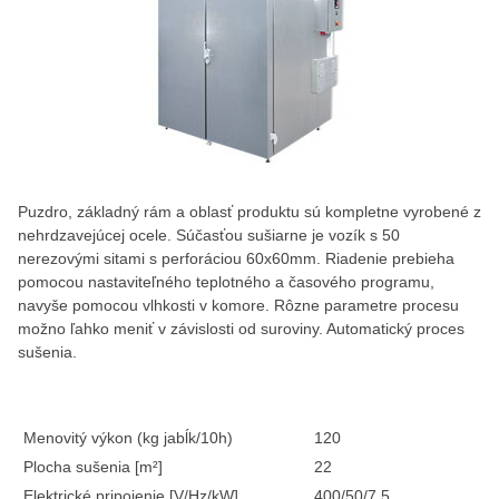
Puzdro, základný rám a oblasť produktu sú kompletne vyrobené z
nehrdzavejúcej ocele. Súčasťou sušiarne je vozík s 50
nerezovými sitami s perforáciou 60x60mm. Riadenie prebieha
pomocou nastaviteľného teplotného a časového programu,
navyše pomocou vlhkosti v komore. Rôzne parametre procesu
možno ľahko meniť v závislosti od suroviny. Automatický proces
sušenia.
Menovitý výkon (kg jabĺk/10h)
120
Plocha sušenia [m²]
22
Elektrické pripojenie [V/Hz/kW]
400/50/7,5