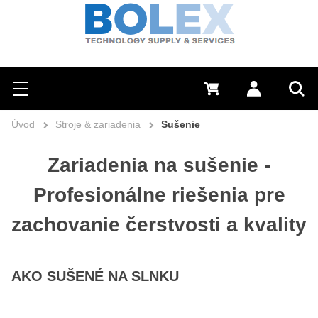
Hľadať
0 €
Prihlásiť sa
Menu
Vyh
Úvod
Stroje & zariadenia
Sušenie
Zariadenia na sušenie -
Profesionálne riešenia pre
zachovanie čerstvosti a kvality
AKO SUŠENÉ NA SLNKU