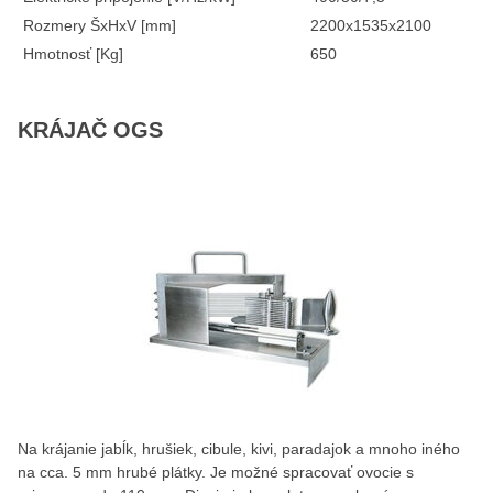
Rozmery ŠxHxV [mm]
2200x1535x2100
Hmotnosť [Kg]
650
KRÁJAČ OGS
Na krájanie jabĺk, hrušiek, cibule, kivi, paradajok a mnoho iného
na cca. 5 mm hrubé plátky. Je možné spracovať ovocie s