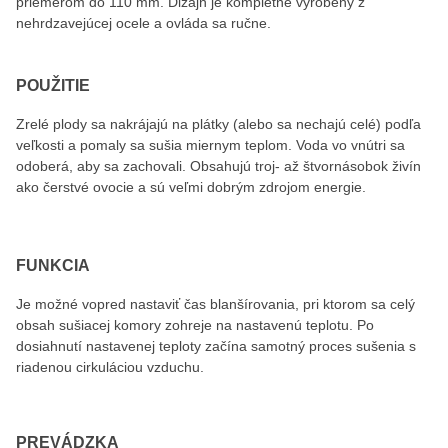
priemerom do 110 mm. Dizajn je kompletne vyrobený z
nehrdzavejúcej ocele a ovláda sa ručne.
POUŽITIE
Zrelé plody sa nakrájajú na plátky (alebo sa nechajú celé) podľa
veľkosti a pomaly sa sušia miernym teplom. Voda vo vnútri sa
odoberá, aby sa zachovali. Obsahujú troj- až štvornásobok živín
ako čerstvé ovocie a sú veľmi dobrým zdrojom energie.
FUNKCIA
Je možné vopred nastaviť čas blanšírovania, pri ktorom sa celý
obsah sušiacej komory zohreje na nastavenú teplotu. Po
dosiahnutí nastavenej teploty začína samotný proces sušenia s
riadenou cirkuláciou vzduchu.
PREVÁDZKA