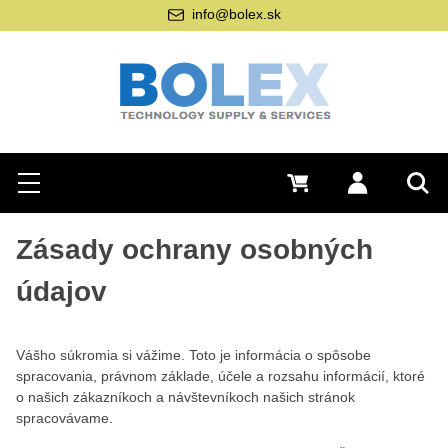
+421 42 20 21 22 9
Hľadať
0 €
Prihlásiť sa
Menu
Vyh
Zásady ochrany osobných
údajov
Vášho súkromia si vážime. Toto je informácia o spôsobe
spracovania, právnom základe, účele a rozsahu informácií, ktoré
o našich zákazníkoch a návštevníkoch našich stránok
spracovávame.