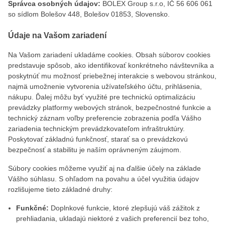
Správca osobných údajov:
BOLEX Group s.r.o, IČ 56 606 061
so sídlom Bolešov 448, Bolešov 01853, Slovensko.
Údaje na Vašom zariadení
Na Vašom zariadení ukladáme cookies. Obsah súborov cookies
predstavuje spôsob, ako identifikovať konkrétneho návštevníka a
poskytnúť mu možnosť priebežnej interakcie s webovou stránkou,
najmä umožnenie vytvorenia užívateľského účtu, prihlásenia,
nákupu. Ďalej môžu byť využité pre technickú optimalizáciu
prevádzky platformy webových stránok, bezpečnostné funkcie a
technický záznam voľby preferencie zobrazenia podľa Vášho
zariadenia technickým prevádzkovateľom infraštruktúry.
Poskytovať základnú funkčnosť, starať sa o prevádzkovú
bezpečnosť a stabilitu je naším oprávneným záujmom.
Súbory cookies môžeme využiť aj na ďalšie účely na základe
Vášho súhlasu. S ohľadom na povahu a účel využitia údajov
rozlišujeme tieto základné druhy:
Funkčné:
Doplnkové funkcie, ktoré zlepšujú váš zážitok z
prehliadania, ukladajú niektoré z vašich preferencií bez toho,