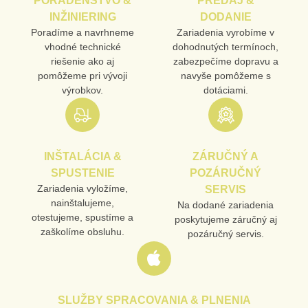
PORADENSTVO &
PREDAJ &
INŽINIERING
DODANIE
Poradíme a navrhneme
Zariadenia vyrobíme v
vhodné technické
dohodnutých termínoch,
riešenie ako aj
zabezpečíme dopravu a
pomôžeme pri vývoji
navyše pomôžeme s
výrobkov.
dotáciami.
INŠTALÁCIA &
ZÁRUČNÝ A
SPUSTENIE
POZÁRUČNÝ
Zariadenia vyložíme,
SERVIS
nainštalujeme,
Na dodané zariadenia
otestujeme, spustíme a
poskytujeme záručný aj
zaškolíme obsluhu.
pozáručný servis.
SLUŽBY SPRACOVANIA & PLNENIA