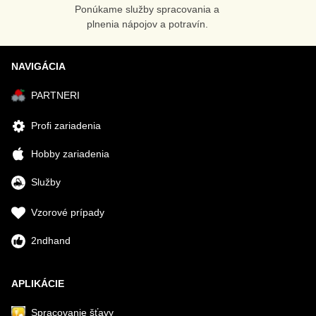
Ponúkame služby spracovania a
plnenia nápojov a potravín.
NAVIGÁCIA
PARTNERI
Profi zariadenia
Hobby zariadenia
Služby
Vzorové prípady
2ndhand
APLIKÁCIE
Spracovanie šťavy