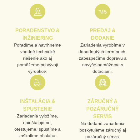
PORADENSTVO &
PREDAJ &
INŽINIERING
DODANIE
Poradíme a navrhneme
Zariadenia vyrobíme v
vhodné technické
dohodnutých termínoch,
riešenie ako aj
zabezpečíme dopravu a
pomôžeme pri vývoji
navyše pomôžeme s
výrobkov.
dotáciami.
INŠTALÁCIA &
ZÁRUČNÝ A
SPUSTENIE
POZÁRUČNÝ
Zariadenia vyložíme,
SERVIS
nainštalujeme,
Na dodané zariadenia
otestujeme, spustíme a
poskytujeme záručný aj
zaškolíme obsluhu.
pozáručný servis.