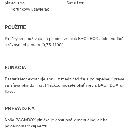
plniaci stroj Saturátor
Korunkový uzavierač
POUŽITIE
Plničky sa používajú na plnenie vreciek BAGinBOX alebo na fľaše
s rôznym objemom (0,75-1100l).
FUNKCIA
Pasterizátor extrahuje šťavu z medzinádrže a po tepelnej úprave
sa šťava plní do fliaš. Plničkou môžete plniť vrecia BAGinBOX aj
fľaše.
PREVÁDZKA
Naša BAGinBOX plnička je dostupná v manuálnej alebo
poloautomatickej verzii.