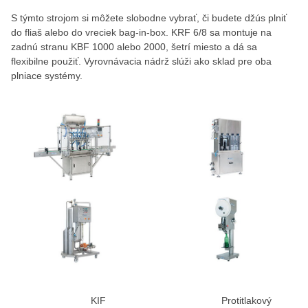
S týmto strojom si môžete slobodne vybrať, či budete džús plniť
do fliaš alebo do vreciek bag-in-box. KRF 6/8 sa montuje na
zadnú stranu KBF 1000 alebo 2000, šetrí miesto a dá sa
flexibilne použiť. Vyrovnávacia nádrž slúži ako sklad pre oba
plniace systémy.
KIF Protitlakový