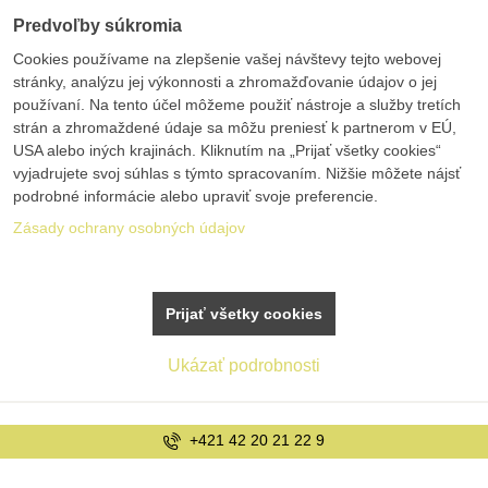
Predvoľby súkromia
Cookies používame na zlepšenie vašej návštevy tejto webovej
stránky, analýzu jej výkonnosti a zhromažďovanie údajov o jej
používaní. Na tento účel môžeme použiť nástroje a služby tretích
strán a zhromaždené údaje sa môžu preniesť k partnerom v EÚ,
USA alebo iných krajinách. Kliknutím na „Prijať všetky cookies“
vyjadrujete svoj súhlas s týmto spracovaním. Nižšie môžete nájsť
podrobné informácie alebo upraviť svoje preferencie.
Zásady ochrany osobných údajov
Prijať všetky cookies
Ukázať podrobnosti
+421 42 20 21 22 9