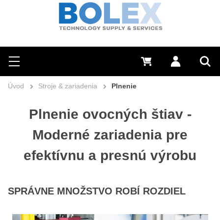
Hľadať
0 €
Prihlásiť sa
Menu
Vyh
Úvod
Stroje & zariadenia
Plnenie
Plnenie ovocných štiav -
Moderné zariadenia pre
efektívnu a presnú výrobu
SPRÁVNE MNOŽSTVO ROBÍ ROZDIEL