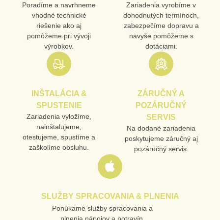
Poradíme a navrhneme
Zariadenia vyrobíme v
vhodné technické
dohodnutých termínoch,
riešenie ako aj
zabezpečíme dopravu a
pomôžeme pri vývoji
navyše pomôžeme s
výrobkov.
dotáciami.
INŠTALÁCIA &
ZÁRUČNÝ A
SPUSTENIE
POZÁRUČNÝ
Zariadenia vyložíme,
SERVIS
nainštalujeme,
Na dodané zariadenia
otestujeme, spustíme a
poskytujeme záručný aj
zaškolíme obsluhu.
pozáručný servis.
SLUŽBY SPRACOVANIA & PLNENIA
Ponúkame služby spracovania a
plnenia nápojov a potravín.