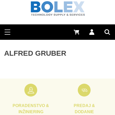
Hľadať
0 €
Prihlásiť sa
Menu
Vyh
ALFRED GRUBER
PORADENSTVO &
PREDAJ &
INŽINIERING
DODANIE