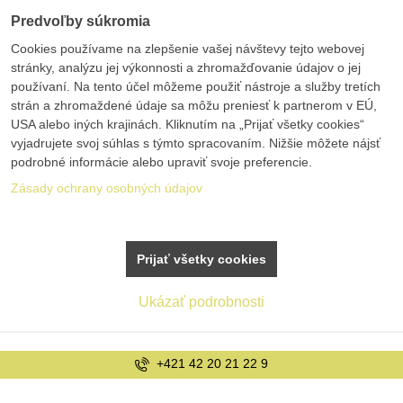
Predvoľby súkromia
Cookies používame na zlepšenie vašej návštevy tejto webovej
stránky, analýzu jej výkonnosti a zhromažďovanie údajov o jej
používaní. Na tento účel môžeme použiť nástroje a služby tretích
strán a zhromaždené údaje sa môžu preniesť k partnerom v EÚ,
USA alebo iných krajinách. Kliknutím na „Prijať všetky cookies“
vyjadrujete svoj súhlas s týmto spracovaním. Nižšie môžete nájsť
podrobné informácie alebo upraviť svoje preferencie.
Zásady ochrany osobných údajov
Prijať všetky cookies
Ukázať podrobnosti
+421 42 20 21 22 9