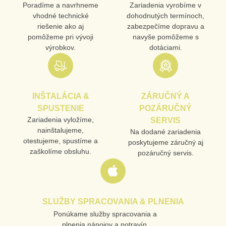
Poradíme a navrhneme
Zariadenia vyrobíme v
vhodné technické
dohodnutých termínoch,
riešenie ako aj
zabezpečíme dopravu a
pomôžeme pri vývoji
navyše pomôžeme s
výrobkov.
dotáciami.
INŠTALÁCIA &
ZÁRUČNÝ A
SPUSTENIE
POZÁRUČNÝ
Zariadenia vyložíme,
SERVIS
nainštalujeme,
Na dodané zariadenia
otestujeme, spustíme a
poskytujeme záručný aj
zaškolíme obsluhu.
pozáručný servis.
SLUŽBY SPRACOVANIA & PLNENIA
Ponúkame služby spracovania a
plnenia nápojov a potravín.