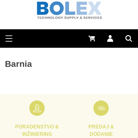
Hľadať
0 €
Prihlásiť sa
Menu
Vyh
Barnia
PORADENSTVO &
PREDAJ &
INŽINIERING
DODANIE