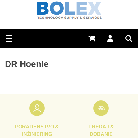
Hľadať
0 €
Prihlásiť sa
Menu
Vyh
DR Hoenle
PORADENSTVO &
PREDAJ &
INŽINIERING
DODANIE