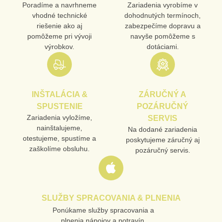
Poradíme a navrhneme
Zariadenia vyrobíme v
vhodné technické
dohodnutých termínoch,
riešenie ako aj
zabezpečíme dopravu a
pomôžeme pri vývoji
navyše pomôžeme s
výrobkov.
dotáciami.
INŠTALÁCIA &
ZÁRUČNÝ A
SPUSTENIE
POZÁRUČNÝ
Zariadenia vyložíme,
SERVIS
nainštalujeme,
Na dodané zariadenia
otestujeme, spustíme a
poskytujeme záručný aj
zaškolíme obsluhu.
pozáručný servis.
SLUŽBY SPRACOVANIA & PLNENIA
Ponúkame služby spracovania a
plnenia nápojov a potravín.