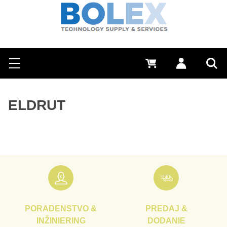
Hľadať
0 €
Prihlásiť sa
Menu
Vyh
ELDRUT
PORADENSTVO &
PREDAJ &
INŽINIERING
DODANIE