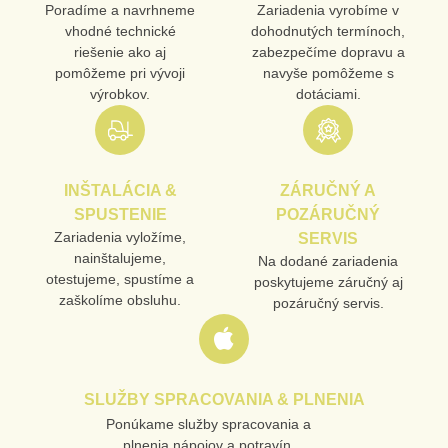
Poradíme a navrhneme
Zariadenia vyrobíme v
vhodné technické
dohodnutých termínoch,
riešenie ako aj
zabezpečíme dopravu a
pomôžeme pri vývoji
navyše pomôžeme s
výrobkov.
dotáciami.
INŠTALÁCIA &
ZÁRUČNÝ A
SPUSTENIE
POZÁRUČNÝ
Zariadenia vyložíme,
SERVIS
nainštalujeme,
Na dodané zariadenia
otestujeme, spustíme a
poskytujeme záručný aj
zaškolíme obsluhu.
pozáručný servis.
SLUŽBY SPRACOVANIA & PLNENIA
Ponúkame služby spracovania a
plnenia nápojov a potravín.