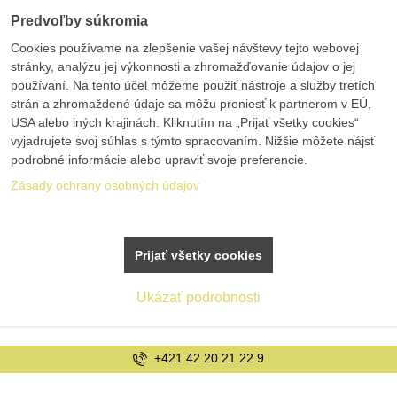
Predvoľby súkromia
Cookies používame na zlepšenie vašej návštevy tejto webovej
stránky, analýzu jej výkonnosti a zhromažďovanie údajov o jej
používaní. Na tento účel môžeme použiť nástroje a služby tretích
strán a zhromaždené údaje sa môžu preniesť k partnerom v EÚ,
USA alebo iných krajinách. Kliknutím na „Prijať všetky cookies“
vyjadrujete svoj súhlas s týmto spracovaním. Nižšie môžete nájsť
podrobné informácie alebo upraviť svoje preferencie.
Zásady ochrany osobných údajov
Prijať všetky cookies
Ukázať podrobnosti
+421 42 20 21 22 9