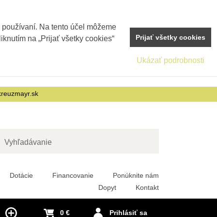
j používaní. Na tento účel môžeme
Prijať všetky cookies
iknutím na „Prijať všetky cookies“
Ukázať podrobnosti
reuzmayr.sk
adať
Dotácie
Financovanie
Ponúknite nám
Dopyt
Kontakt
0 €
Prihlásiť sa