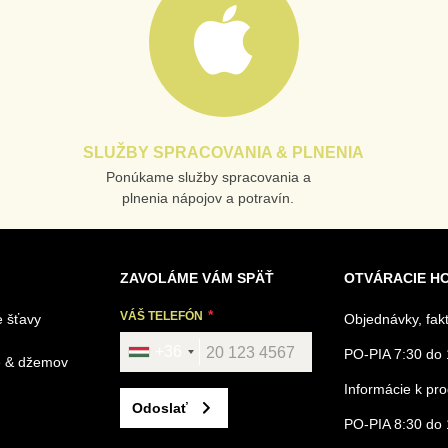
SLUŽBY SPRACOVANIA & PLNENIA
Ponúkame služby spracovania a
plnenia nápojov a potravín.
ZAVOLÁME VÁM SPÄŤ
OTVÁRACIE H
VÁŠ TELEFÓN
 šťavy
Objednávky, fak
+36
PO-PIA 7:30 do 
é & džemov
Informácie k p
Odoslať
PO-PIA 8:30 do 