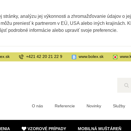
 stránky, analýzu jej výkonnosti a zhromažďovanie údajov o je
 môžu preniesť k partnerom v EÚ, USA alebo iných krajinách. Kl
ájsť podrobné informácie alebo upraviť svoje preferencie.
ex.sk
+421 42 20 21 22 9
www.bolex.sk
www.k
Hľ
O nás
Referencie
Novinky
Služby
DENIA
VZOROVÉ PRÍPADY
MOBILNÁ MUŠTÁREŇ