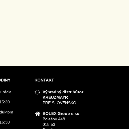
ODINY
KONTAKT
turácia
Výhradný distribútor
KREUZMAYR
15:30
PRE SLOVENSKO
roduktom
BOLEX Group s.r.o.
Bolešov 448
16:30
018 53