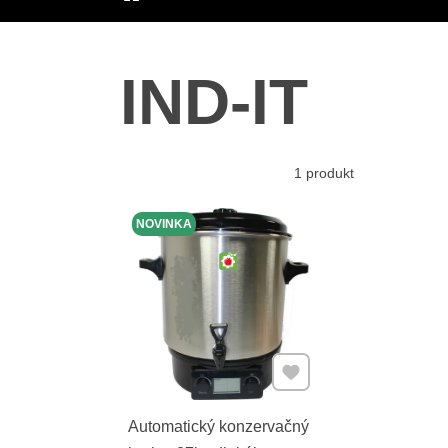
ÚVOD
IND-IT
1
produkt
NOVINKA
Pridať k Obľúbeným
Automatický konzervačný