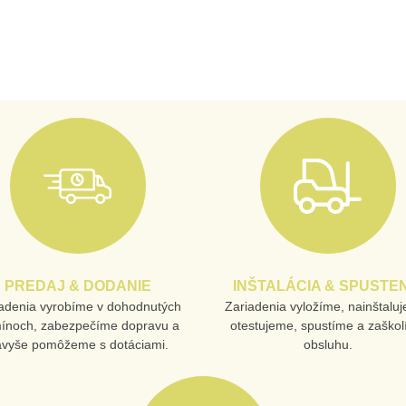
PREDAJ & DODANIE
INŠTALÁCIA & SPUSTEN
adenia vyrobíme v dohodnutých
Zariadenia vyložíme, nainštalu
mínoch, zabezpečíme dopravu a
otestujeme, spustíme a zaško
avyše pomôžeme s dotáciami.
obsluhu.