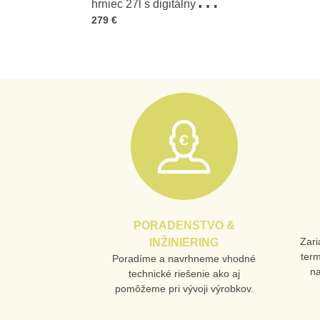
hrniec 27l s digitálnym
Cena s DPH
279 €
ovládaním, nerezová oceľ
PORADENSTVO &
Zari
INŽINIERING
ter
Poradíme a navrhneme vhodné
n
technické riešenie ako aj
pomôžeme pri vývoji výrobkov.