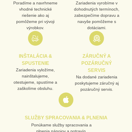
Poradíme a navrhneme
Zariadenia vyrobíme v
vhodné technické
dohodnutých termínoch,
riešenie ako aj
zabezpečíme dopravu a
pomôžeme pri vývoji
navyše pomôžeme s
výrobkov.
dotáciami.
INŠTALÁCIA &
ZÁRUČNÝ A
SPUSTENIE
POZÁRUČNÝ
Zariadenia vyložíme,
SERVIS
nainštalujeme,
Na dodané zariadenia
otestujeme, spustíme a
poskytujeme záručný aj
zaškolíme obsluhu.
pozáručný servis.
SLUŽBY SPRACOVANIA & PLNENIA
Ponúkame služby spracovania a
plnenia nápojov a potravín.