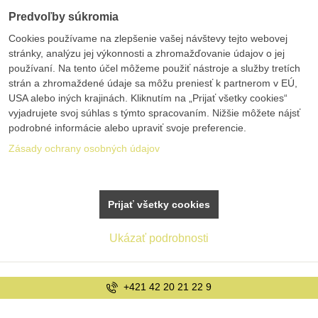
Predvoľby súkromia
Cookies používame na zlepšenie vašej návštevy tejto webovej
stránky, analýzu jej výkonnosti a zhromažďovanie údajov o jej
používaní. Na tento účel môžeme použiť nástroje a služby tretích
strán a zhromaždené údaje sa môžu preniesť k partnerom v EÚ,
USA alebo iných krajinách. Kliknutím na „Prijať všetky cookies“
vyjadrujete svoj súhlas s týmto spracovaním. Nižšie môžete nájsť
podrobné informácie alebo upraviť svoje preferencie.
Zásady ochrany osobných údajov
Prijať všetky cookies
Ukázať podrobnosti
+421 42 20 21 22 9