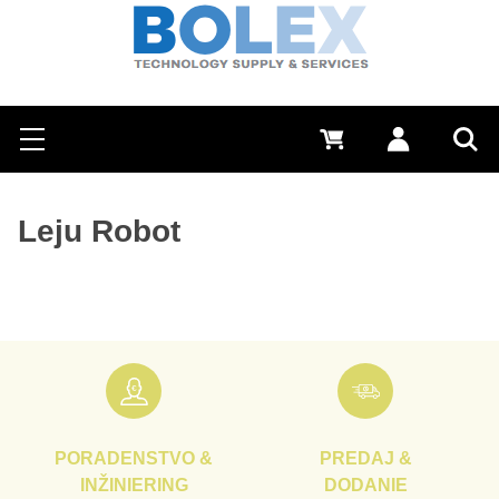
Hľadať
0 €
Prihlásiť sa
Menu
Vyh
Leju Robot
PORADENSTVO &
PREDAJ &
INŽINIERING
DODANIE