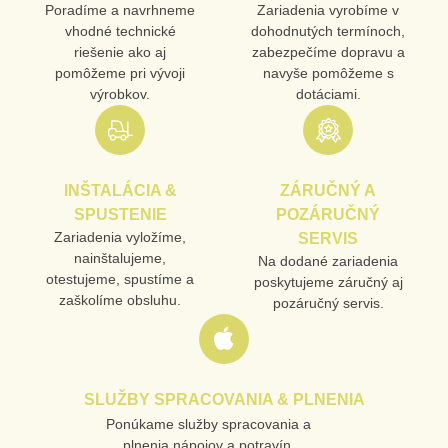
Poradíme a navrhneme
Zariadenia vyrobíme v
vhodné technické
dohodnutých termínoch,
riešenie ako aj
zabezpečíme dopravu a
pomôžeme pri vývoji
navyše pomôžeme s
výrobkov.
dotáciami.
INŠTALÁCIA &
ZÁRUČNÝ A
SPUSTENIE
POZÁRUČNÝ
Zariadenia vyložíme,
SERVIS
nainštalujeme,
Na dodané zariadenia
otestujeme, spustíme a
poskytujeme záručný aj
zaškolíme obsluhu.
pozáručný servis.
SLUŽBY SPRACOVANIA & PLNENIA
Ponúkame služby spracovania a
plnenia nápojov a potravín.