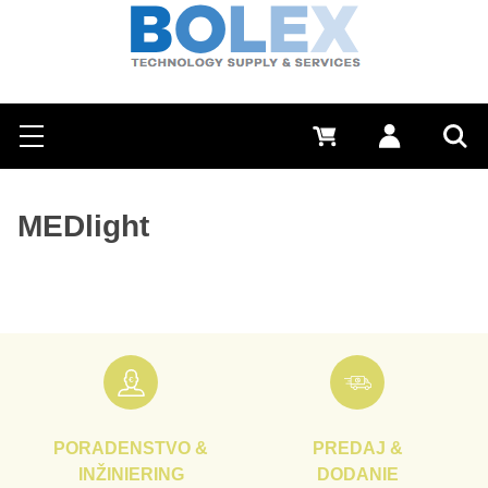
Hľadať
0 €
Prihlásiť sa
Menu
Vyh
MEDlight
PORADENSTVO &
PREDAJ &
INŽINIERING
DODANIE