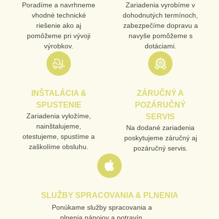
Poradíme a navrhneme
Zariadenia vyrobíme v
vhodné technické
dohodnutých termínoch,
riešenie ako aj
zabezpečíme dopravu a
pomôžeme pri vývoji
navyše pomôžeme s
výrobkov.
dotáciami.
INŠTALÁCIA &
ZÁRUČNÝ A
SPUSTENIE
POZÁRUČNÝ
Zariadenia vyložíme,
SERVIS
nainštalujeme,
Na dodané zariadenia
otestujeme, spustíme a
poskytujeme záručný aj
zaškolíme obsluhu.
pozáručný servis.
SLUŽBY SPRACOVANIA & PLNENIA
Ponúkame služby spracovania a
plnenia nápojov a potravín.