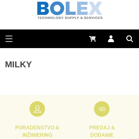
Hľadať
0 €
Prihlásiť sa
Menu
Vyh
MILKY
PORADENSTVO &
PREDAJ &
INŽINIERING
DODANIE