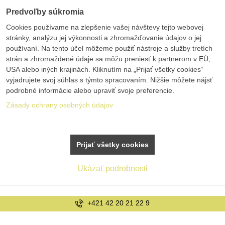
Predvoľby súkromia
Cookies používame na zlepšenie vašej návštevy tejto webovej
stránky, analýzu jej výkonnosti a zhromažďovanie údajov o jej
používaní. Na tento účel môžeme použiť nástroje a služby tretích
strán a zhromaždené údaje sa môžu preniesť k partnerom v EÚ,
USA alebo iných krajinách. Kliknutím na „Prijať všetky cookies“
vyjadrujete svoj súhlas s týmto spracovaním. Nižšie môžete nájsť
podrobné informácie alebo upraviť svoje preferencie.
Zásady ochrany osobných údajov
Prijať všetky cookies
Ukázať podrobnosti
+421 42 20 21 22 9