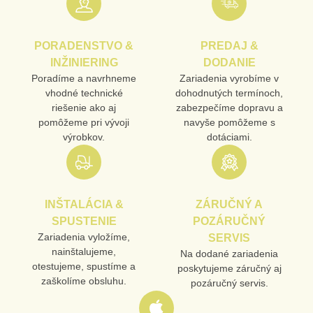
PORADENSTVO &
PREDAJ &
INŽINIERING
DODANIE
Poradíme a navrhneme
Zariadenia vyrobíme v
vhodné technické
dohodnutých termínoch,
riešenie ako aj
zabezpečíme dopravu a
pomôžeme pri vývoji
navyše pomôžeme s
výrobkov.
dotáciami.
INŠTALÁCIA &
ZÁRUČNÝ A
SPUSTENIE
POZÁRUČNÝ
Zariadenia vyložíme,
SERVIS
nainštalujeme,
Na dodané zariadenia
otestujeme, spustíme a
poskytujeme záručný aj
zaškolíme obsluhu.
pozáručný servis.