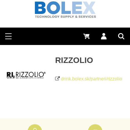
Hľadať
0 €
Prihlásiť sa
Menu
Vyh
RIZZOLIO
drink.bolex.sk/partneri/rizzolio