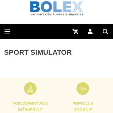
Hľadať
0 €
Prihlásiť sa
Menu
Vyh
SPORT SIMULATOR
PORADENSTVO &
PREDAJ &
INŽINIERING
DODANIE