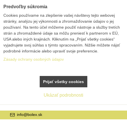
Predvoľby súkromia
Cookies používame na zlepšenie vašej návštevy tejto webovej
stránky, analýzu jej výkonnosti a zhromažďovanie údajov o jej
používaní. Na tento účel môžeme použiť nástroje a služby tretích
strán a zhromaždené údaje sa môžu preniesť k partnerom v EÚ,
USA alebo iných krajinách. Kliknutím na „Prijať všetky cookies“
vyjadrujete svoj súhlas s týmto spracovaním. Nižšie môžete nájsť
podrobné informácie alebo upraviť svoje preferencie.
Zásady ochrany osobných údajov
Prijať všetky cookies
Ukázať podrobnosti
+421 42 20 21 22 9