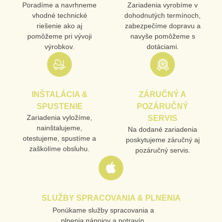
Poradíme a navrhneme
Zariadenia vyrobíme v
vhodné technické
dohodnutých termínoch,
riešenie ako aj
zabezpečíme dopravu a
pomôžeme pri vývoji
navyše pomôžeme s
výrobkov.
dotáciami.
INŠTALÁCIA &
ZÁRUČNÝ A
SPUSTENIE
POZÁRUČNÝ
Zariadenia vyložíme,
SERVIS
nainštalujeme,
Na dodané zariadenia
otestujeme, spustíme a
poskytujeme záručný aj
zaškolíme obsluhu.
pozáručný servis.
SLUŽBY SPRACOVANIA & PLNENIA
Ponúkame služby spracovania a
plnenia nápojov a potravín.