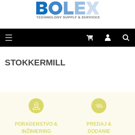
Hľadať
0 €
Prihlásiť sa
Menu
Vyh
STOKKERMILL
PORADENSTVO &
PREDAJ &
INŽINIERING
DODANIE