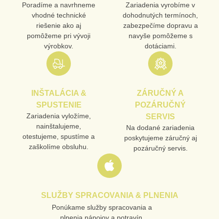
Poradíme a navrhneme
Zariadenia vyrobíme v
vhodné technické
dohodnutých termínoch,
riešenie ako aj
zabezpečíme dopravu a
pomôžeme pri vývoji
navyše pomôžeme s
výrobkov.
dotáciami.
INŠTALÁCIA &
ZÁRUČNÝ A
SPUSTENIE
POZÁRUČNÝ
Zariadenia vyložíme,
SERVIS
nainštalujeme,
Na dodané zariadenia
otestujeme, spustíme a
poskytujeme záručný aj
zaškolíme obsluhu.
pozáručný servis.
SLUŽBY SPRACOVANIA & PLNENIA
Ponúkame služby spracovania a
plnenia nápojov a potravín.