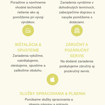
Poradíme a navrhneme
Zariadenia vyrobíme v
vhodné technické
dohodnutých termínoch,
riešenie ako aj
zabezpečíme dopravu a
pomôžeme pri vývoji
navyše pomôžeme s
výrobkov.
dotáciami.
INŠTALÁCIA &
ZÁRUČNÝ A
SPUSTENIE
POZÁRUČNÝ
Zariadenia vyložíme,
SERVIS
nainštalujeme,
Na dodané zariadenia
otestujeme, spustíme a
poskytujeme záručný aj
zaškolíme obsluhu.
pozáručný servis.
SLUŽBY SPRACOVANIA & PLNENIA
Ponúkame služby spracovania a
plnenia nápojov a potravín.