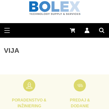
Hľadať
0 €
Prihlásiť sa
Menu
Vyh
VIJA
PORADENSTVO &
PREDAJ &
INŽINIERING
DODANIE