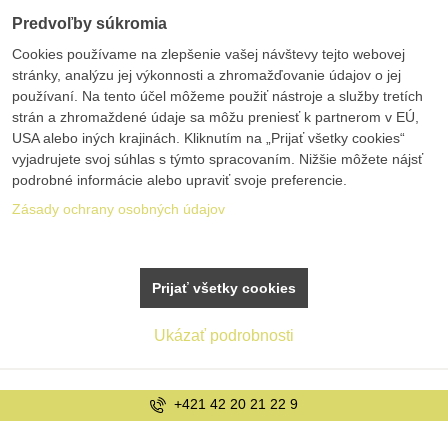
Predvoľby súkromia
Cookies používame na zlepšenie vašej návštevy tejto webovej
stránky, analýzu jej výkonnosti a zhromažďovanie údajov o jej
používaní. Na tento účel môžeme použiť nástroje a služby tretích
strán a zhromaždené údaje sa môžu preniesť k partnerom v EÚ,
USA alebo iných krajinách. Kliknutím na „Prijať všetky cookies“
vyjadrujete svoj súhlas s týmto spracovaním. Nižšie môžete nájsť
podrobné informácie alebo upraviť svoje preferencie.
Zásady ochrany osobných údajov
Prijať všetky cookies
Ukázať podrobnosti
+421 42 20 21 22 9