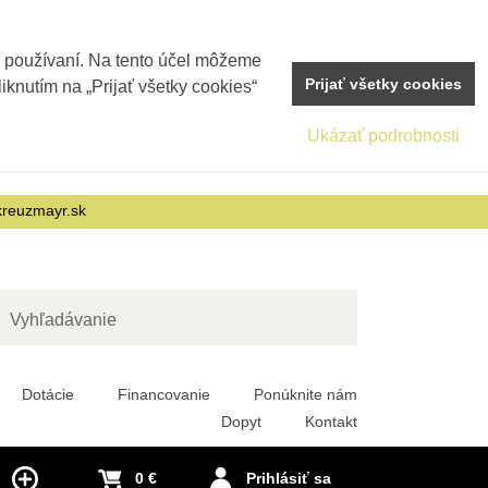
j používaní. Na tento účel môžeme
Prijať všetky cookies
iknutím na „Prijať všetky cookies“
Ukázať podrobnosti
reuzmayr.sk
adať
Dotácie
Financovanie
Ponúknite nám
Dopyt
Kontakt
0 €
Prihlásiť sa