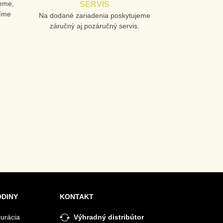
jeme,
SERVIS
líme
Na dodané zariadenia poskytujeme
záručný aj pozáručný servis.
ODINY
KONTAKT
turácia
Výhradný distribútor