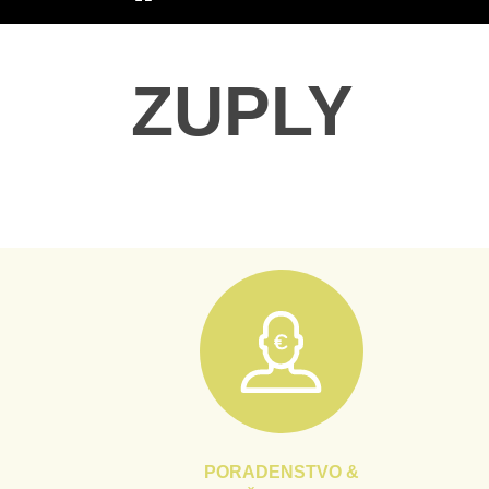
ÚVOD
ZUPLY
PORADENSTVO &