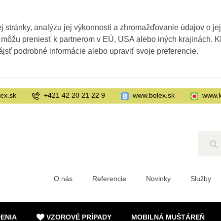
 stránky, analýzu jej výkonnosti a zhromažďovanie údajov o je
 môžu preniesť k partnerom v EÚ, USA alebo iných krajinách. Kl
ájsť podrobné informácie alebo upraviť svoje preferencie.
ex.sk
+421 42 20 21 22 9
www.bolex.sk
www.k
Hľ
O nás
Referencie
Novinky
Služby
DENIA
VZOROVÉ PRÍPADY
MOBILNÁ MUŠTÁREŇ