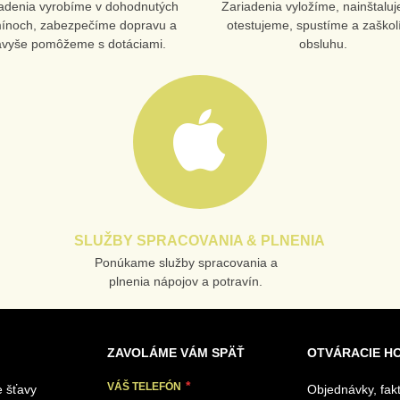
adenia vyrobíme v dohodnutých
Zariadenia vyložíme, nainštalu
mínoch, zabezpečíme dopravu a
otestujeme, spustíme a zaško
avyše pomôžeme s dotáciami.
obsluhu.
SLUŽBY SPRACOVANIA & PLNENIA
Ponúkame služby spracovania a
plnenia nápojov a potravín.
ZAVOLÁME VÁM SPÄŤ
OTVÁRACIE H
VÁŠ TELEFÓN
 šťavy
Objednávky, fak