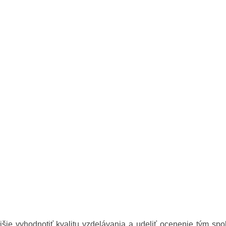
šie vyhodnotiť kvalitu vzdelávania a udeliť ocenenie tým spo