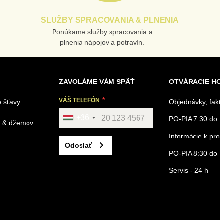
SLUŽBY SPRACOVANIA & PLNENIA
Ponúkame služby spracovania a
plnenia nápojov a potravín.
ZAVOLÁME VÁM SPÄŤ
OTVÁRACIE H
VÁŠ TELEFÓN
 šťavy
Objednávky, fak
+36
PO-PIA 7:30 do 
é & džemov
Informácie k p
Odoslať
PO-PIA 8:30 do 
Servis - 24 h