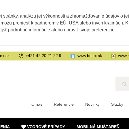
 stránky, analýzu jej výkonnosti a zhromažďovanie údajov o je
 môžu preniesť k partnerom v EÚ, USA alebo iných krajinách. Kl
ájsť podrobné informácie alebo upraviť svoje preferencie.
ex.sk
+421 42 20 21 22 9
www.bolex.sk
www.k
Hľ
O nás
Referencie
Novinky
Služby
DENIA
VZOROVÉ PRÍPADY
MOBILNÁ MUŠTÁREŇ