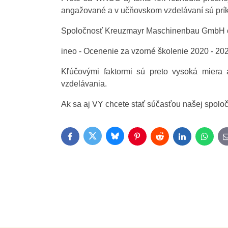
angažované a v učňovskom vzdelávaní sú prí
Spoločnosť Kreuzmayr Maschinenbau GmbH 
ineo - Ocenenie za vzorné školenie 2020 - 20
Kľúčovými faktormi sú preto vysoká miera 
vzdelávania.
Ak sa aj VY chcete stať súčasťou našej spoločno
Bluesky
Twitter
Facebook
Pinterest
Reddit
LinkedIn
Whats