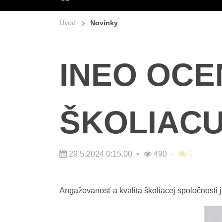
ÚVOD
Úvod
Novinky
INEO OCE
ŠKOLIACU 
29.5.2024 0:15.00
490
0
Angažovanosť a kvalita školiacej spoločnosti