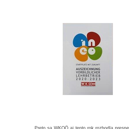
Preto sa WKOÖ aj tento rok rozhodla presnej