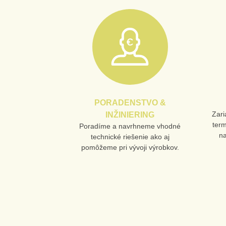
PORADENSTVO &
Zari
INŽINIERING
ter
Poradíme a navrhneme vhodné
n
technické riešenie ako aj
pomôžeme pri vývoji výrobkov.