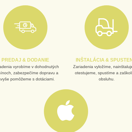
PREDAJ & DODANIE
INŠTALÁCIA & SPUSTEN
adenia vyrobíme v dohodnutých
Zariadenia vyložíme, nainštalu
mínoch, zabezpečíme dopravu a
otestujeme, spustíme a zaško
avyše pomôžeme s dotáciami.
obsluhu.