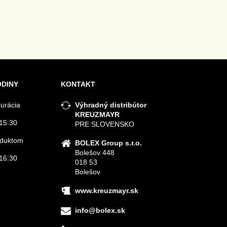
ODINY
KONTAKT
turácia
Výhradný distribútor
KREUZMAYR
15:30
PRE SLOVENSKO
roduktom
BOLEX Group s.r.o.
Bolešov 448
16:30
018 53
Bolešov
www.kreuzmayr.sk
info@bolex.sk