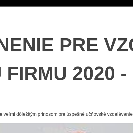
NENIE PRE V
FIRMU 2020 - 
 je veľmi dôležitým prínosom pre úspešné učňovské vzdelávanie