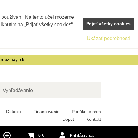
j používaní. Na tento účel môžeme
Prijať všetky cookies
iknutím na „Prijať všetky cookies“
Ukázať podrobnosti
reuzmayr.sk
adať
Dotácie
Financovanie
Ponúknite nám
Dopyt
Kontakt
0 €
Prihlásiť sa