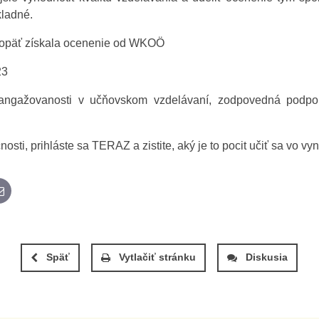
kladné.
opäť získala ocenenie od WKOÖ
23
angažovanosti v učňovskom vzdelávaní, zodpovedná podpora
sti, prihláste sa TERAZ a zistite, aký je to pocit učiť sa vo vyn
App
E-mail
Späť
Vytlačiť stránku
Diskusia