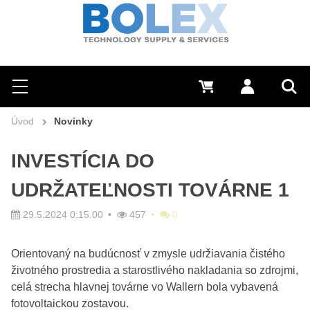
Hľadať
0 €
Prihlásiť sa
Menu
Vyh
Úvod
Novinky
INVESTÍCIA DO
UDRŽATEĽNOSTI TOVÁRNE 1
29.5.2024 0:15.00
457
0
Orientovaný na budúcnosť v zmysle udržiavania čistého
životného prostredia a starostlivého nakladania so zdrojmi,
celá strecha hlavnej továrne vo Wallern bola vybavená
fotovoltaickou zostavou.