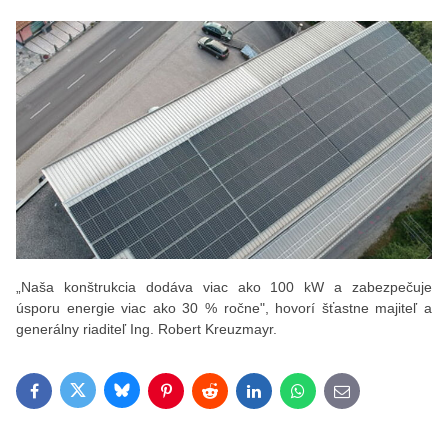
„Naša konštrukcia dodáva viac ako 100 kW a zabezpečuje
úsporu energie viac ako 30 % ročne", hovorí šťastne majiteľ a
generálny riaditeľ Ing. Robert Kreuzmayr.
Bluesky
Twitter
Facebook
Pinterest
Reddit
LinkedIn
WhatsApp
E-mail