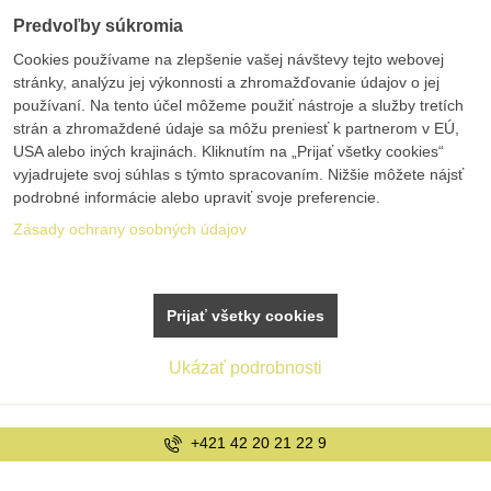
Predvoľby súkromia
Cookies používame na zlepšenie vašej návštevy tejto webovej
stránky, analýzu jej výkonnosti a zhromažďovanie údajov o jej
používaní. Na tento účel môžeme použiť nástroje a služby tretích
strán a zhromaždené údaje sa môžu preniesť k partnerom v EÚ,
USA alebo iných krajinách. Kliknutím na „Prijať všetky cookies“
vyjadrujete svoj súhlas s týmto spracovaním. Nižšie môžete nájsť
podrobné informácie alebo upraviť svoje preferencie.
Zásady ochrany osobných údajov
Prijať všetky cookies
Ukázať podrobnosti
+421 42 20 21 22 9