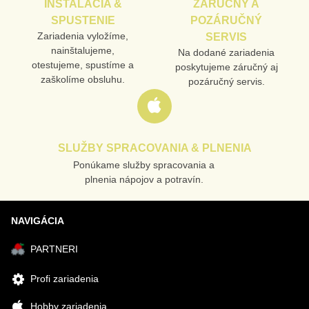
INŠTALÁCIA &
ZÁRUČNÝ A
SPUSTENIE
POZÁRUČNÝ
Zariadenia vyložíme,
SERVIS
nainštalujeme,
Na dodané zariadenia
otestujeme, spustíme a
poskytujeme záručný aj
zaškolíme obsluhu.
pozáručný servis.
SLUŽBY SPRACOVANIA & PLNENIA
Ponúkame služby spracovania a
plnenia nápojov a potravín.
NAVIGÁCIA
PARTNERI
Profi zariadenia
Hobby zariadenia