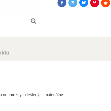
Bluesky
Twitter
Facebook
Pinterest
Red
uktu
 a neporéznych leštených materiálov