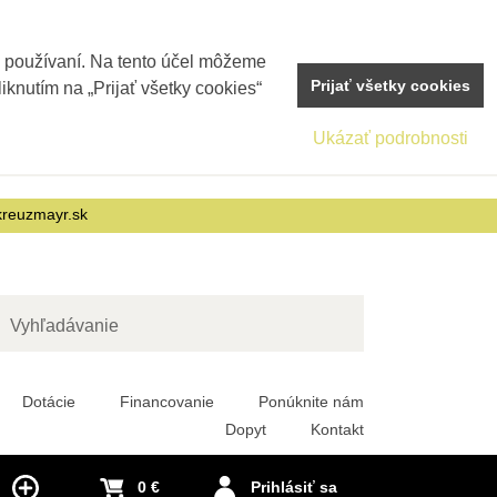
j používaní. Na tento účel môžeme
Prijať všetky cookies
iknutím na „Prijať všetky cookies“
Ukázať podrobnosti
reuzmayr.sk
adať
Dotácie
Financovanie
Ponúknite nám
Dopyt
Kontakt
0 €
Prihlásiť sa