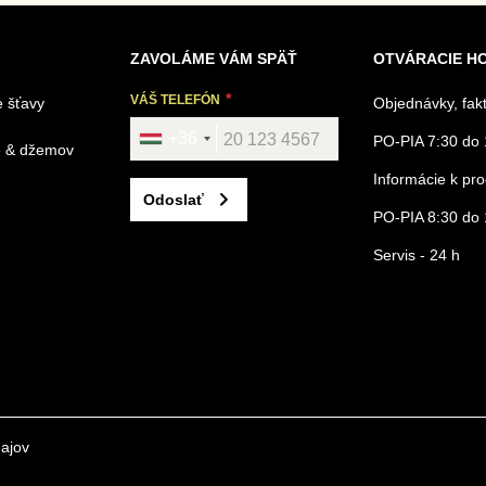
ZAVOLÁME VÁM SPÄŤ
OTVÁRACIE H
VÁŠ TELEFÓN
 šťavy
Objednávky, fak
+36
PO-PIA 7:30 do 
é & džemov
Informácie k p
Odoslať
PO-PIA 8:30 do 
Servis - 24 h
ajov