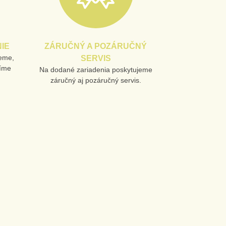
IE
ZÁRUČNÝ A POZÁRUČNÝ
jeme,
SERVIS
líme
Na dodané zariadenia poskytujeme
záručný aj pozáručný servis.