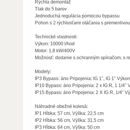
Rýchla demontáž
Tlak do 5 barov
Jednoduchá regulácia pomocou bypassu
Pohon s 2 rýchlosťami otáčania s premenlivou
Technické vlastnosti:
Výkon: 10000 l/hod
Motor: 1,8 kW/400V
Možnosť: dodanie s ochranným spínačom, s re
Modely:
IP3 Bypass: áno Pripojenia: IG 1", IG 1" Výkon
IP10 Bypass: áno Pripojenia: 2 x IG R, 1 1/4" 
IP15 Bypass: áno Pripojenia: 2 X IG R, 1/4" Vý
Náhradné obežné kolesá:
IP1 Hĺbka: 57 cm, Výška: 22,5 cm
IP2 Hĺbka: 56 cm, Výška: 31,5 cm
IP3 Hĺbka: 64 cm, Výška: 50 cm