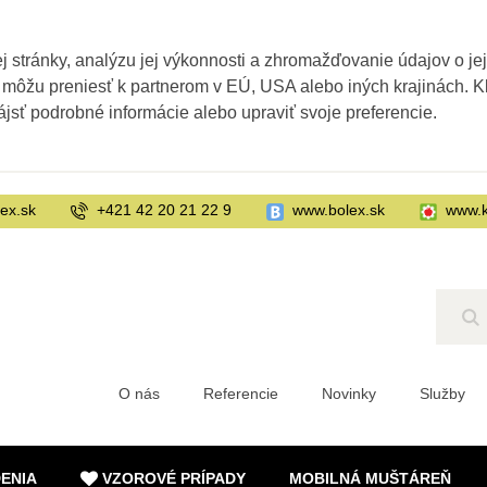
 stránky, analýzu jej výkonnosti a zhromažďovanie údajov o je
 môžu preniesť k partnerom v EÚ, USA alebo iných krajinách. Kl
ájsť podrobné informácie alebo upraviť svoje preferencie.
ex.sk
+421 42 20 21 22 9
www.bolex.sk
www.k
Hľ
O nás
Referencie
Novinky
Služby
DENIA
VZOROVÉ PRÍPADY
MOBILNÁ MUŠTÁREŇ