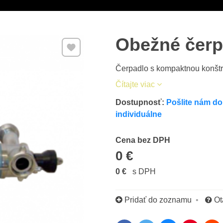
Obežné čerp
Pridať k Obľúbeným
Čerpadlo s kompaktnou konštru
Čítajte viac
Dostupnosť:
Pošlite nám do
individuálne
Cena s DPH
Cena bez DPH
0 €
0 €
s DPH
Pridať do zoznamu
Ot