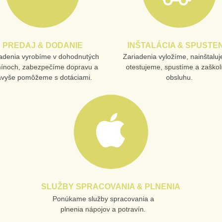
PREDAJ & DODANIE
INŠTALÁCIA & SPUSTEN
adenia vyrobíme v dohodnutých
Zariadenia vyložíme, nainštalu
mínoch, zabezpečíme dopravu a
otestujeme, spustíme a zaško
avyše pomôžeme s dotáciami.
obsluhu.
SLUŽBY SPRACOVANIA & PLNENIA
Ponúkame služby spracovania a
plnenia nápojov a potravín.