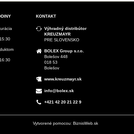
ODINY
KONTAKT
turácia
Výhradný distribútor
KREUZMAYR
15:30
PRE SLOVENSKO
roduktom
BOLEX Group s.r.o.
Bolešov 448
16:30
018 53
Bolešov
www.kreuzmayr.sk
info@bolex.sk
+421 42 20 21 22 9
Vytvorené pomocou:
BiznisWeb.sk