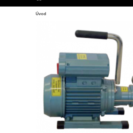
ÚVOD
Úvod