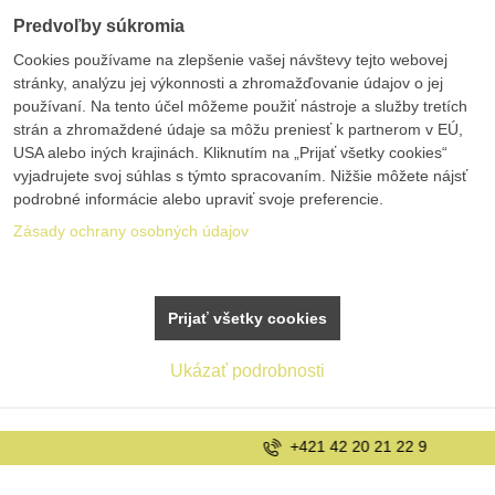
Predvoľby súkromia
Cookies používame na zlepšenie vašej návštevy tejto webovej
stránky, analýzu jej výkonnosti a zhromažďovanie údajov o jej
používaní. Na tento účel môžeme použiť nástroje a služby tretích
strán a zhromaždené údaje sa môžu preniesť k partnerom v EÚ,
USA alebo iných krajinách. Kliknutím na „Prijať všetky cookies“
vyjadrujete svoj súhlas s týmto spracovaním. Nižšie môžete nájsť
podrobné informácie alebo upraviť svoje preferencie.
Zásady ochrany osobných údajov
Prijať všetky cookies
Ukázať podrobnosti
+421 42 20 21 22 9