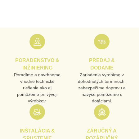
MENO
E-MAIL
PORADENSTVO &
PREDAJ &
TELEFÓN
INŽINIERING
DODANIE
Poradíme a navrhneme
Zariadenia vyrobíme v
vhodné technické
dohodnutých termínoch,
riešenie ako aj
zabezpečíme dopravu a
VAŠA OTÁZKA K PRODUKTU
pomôžeme pri vývoji
navyše pomôžeme s
výrobkov.
dotáciami.
INŠTALÁCIA &
ZÁRUČNÝ A
SPUSTENIE
POZÁRUČNÝ