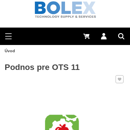
Hľadať
0 €
Prihlásiť sa
Menu
Vyh
Úvod
Podnos pre OTS 11
Pridať 