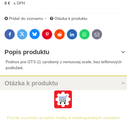
0 €
s DPH
Pridať do zoznamu
Otázka k produktu
Bluesky
Twitter
Facebook
Pinterest
Reddit
LinkedIn
WhatsApp
E-mail
Popis produktu
Podnos pre OTS 11 vyrobený z nerezovej ocele, bez teflónových
podložiek.
Otázka k produktu
Nová otázka k produktu
URL
Pozrite si ponuku aj našich hobby & malokapacitných zariadení
PRODUKT