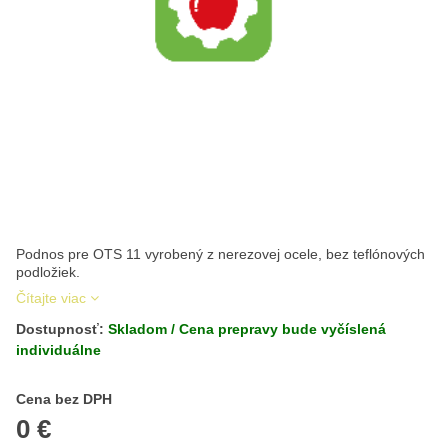
Podnos pre OTS 11 vyrobený z nerezovej ocele, bez teflónových
podložiek.
Čítajte viac
Dostupnosť:
Skladom / Cena prepravy bude vyčíslená
individuálne
Cena s DPH
Cena bez DPH
0 €