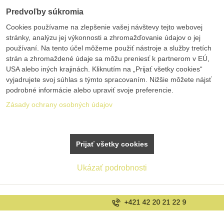
Predvoľby súkromia
Cookies používame na zlepšenie vašej návštevy tejto webovej
stránky, analýzu jej výkonnosti a zhromažďovanie údajov o jej
používaní. Na tento účel môžeme použiť nástroje a služby tretích
strán a zhromaždené údaje sa môžu preniesť k partnerom v EÚ,
USA alebo iných krajinách. Kliknutím na „Prijať všetky cookies“
vyjadrujete svoj súhlas s týmto spracovaním. Nižšie môžete nájsť
podrobné informácie alebo upraviť svoje preferencie.
Zásady ochrany osobných údajov
Prijať všetky cookies
Ukázať podrobnosti
+421 42 20 21 22 9