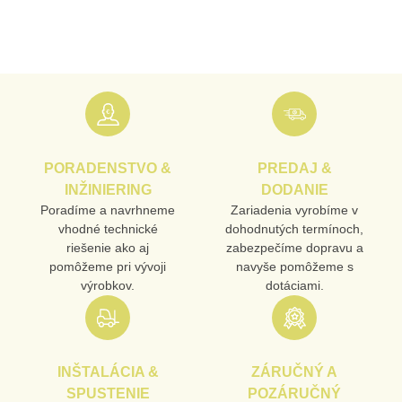
MENO
E-MAIL
PORADENSTVO &
PREDAJ &
TELEFÓN
INŽINIERING
DODANIE
Poradíme a navrhneme
Zariadenia vyrobíme v
vhodné technické
dohodnutých termínoch,
riešenie ako aj
zabezpečíme dopravu a
VAŠA OTÁZKA K PRODUKTU
pomôžeme pri vývoji
navyše pomôžeme s
výrobkov.
dotáciami.
INŠTALÁCIA &
ZÁRUČNÝ A
SPUSTENIE
POZÁRUČNÝ
Odoslať