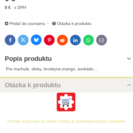
0 €
s DPH
Pridať do zoznamu
Otázka k produktu
Bluesky
Twitter
Facebook
Pinterest
Reddit
LinkedIn
WhatsApp
E-mail
Popis produktu
Pre marhule, slivky, broskyne,mango, avokádo....
Otázka k produktu
Nová otázka k produktu
URL
Pozrite si ponuku aj našich hobby & malokapacitných zariadení
PRODUKT