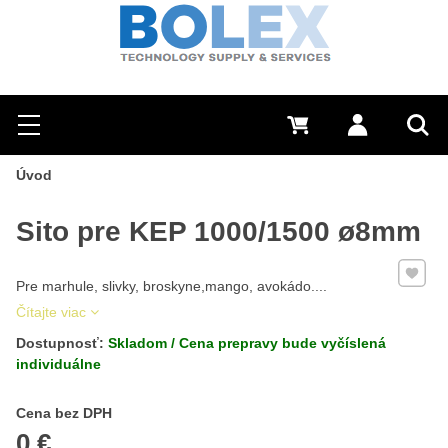
Hľadať
0 €
Prihlásiť sa
Menu
Vyh
Úvod
Sito pre KEP 1000/1500 ø8mm
Pridať 
Pre marhule, slivky, broskyne,mango, avokádo....
Čítajte viac
Dostupnosť:
Skladom / Cena prepravy bude vyčíslená
individuálne
Cena s DPH
Cena bez DPH
0 €