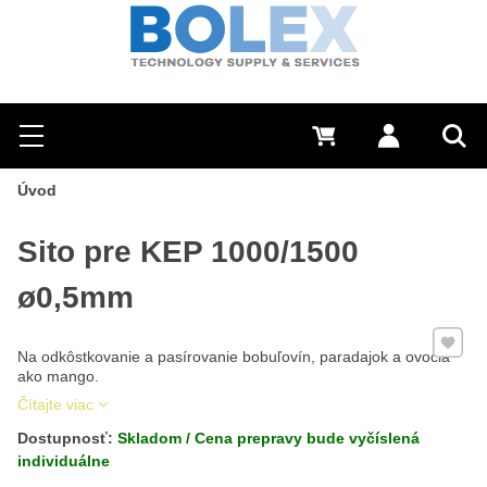
Hľadať
0 €
Prihlásiť sa
Menu
Vyh
Úvod
Sito pre KEP 1000/1500
ø0,5mm
Pridať 
Na odkôstkovanie a pasírovanie bobuľovín, paradajok a ovocia
ako mango.
Čítajte viac
Dostupnosť:
Skladom / Cena prepravy bude vyčíslená
individuálne