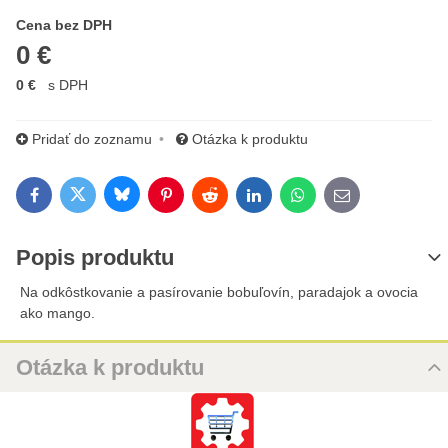
Cena s DPH
Cena bez DPH
0 €
0 €
s DPH
Pridať do zoznamu
Otázka k produktu
Bluesky
Twitter
Facebook
Pinterest
Reddit
LinkedIn
WhatsApp
E-mail
Popis produktu
Na odkôstkovanie a pasírovanie bobuľovín, paradajok a ovocia
ako mango.
Otázka k produktu
Nová otázka k produktu
URL