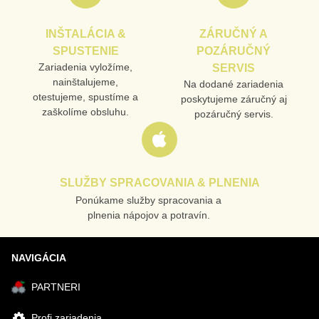
INŠTALÁCIA &
ZÁRUČNÝ A
SPUSTENIE
POZÁRUČNÝ
Odoslať
Zariadenia vyložíme,
SERVIS
nainštalujeme,
Na dodané zariadenia
otestujeme, spustíme a
poskytujeme záručný aj
zaškolíme obsluhu.
pozáručný servis.
SLUŽBY SPRACOVANIA & PLNENIA
Ponúkame služby spracovania a
plnenia nápojov a potravín.
NAVIGÁCIA
PARTNERI
Profi zariadenia