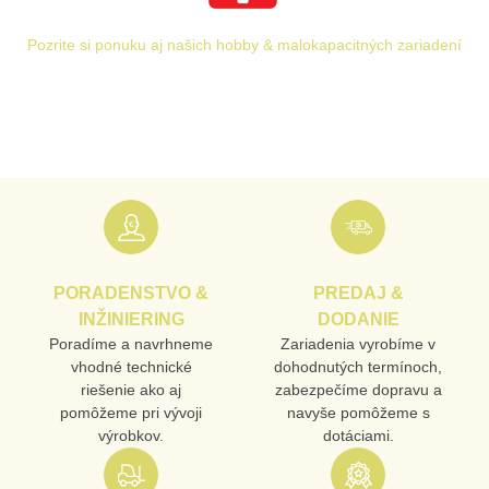
Pozrite si ponuku aj našich hobby & malokapacitných zariadení
PRODUKT
MENO
E-MAIL
PORADENSTVO &
PREDAJ &
TELEFÓN
INŽINIERING
DODANIE
Poradíme a navrhneme
Zariadenia vyrobíme v
vhodné technické
dohodnutých termínoch,
riešenie ako aj
zabezpečíme dopravu a
VAŠA OTÁZKA K PRODUKTU
pomôžeme pri vývoji
navyše pomôžeme s
výrobkov.
dotáciami.