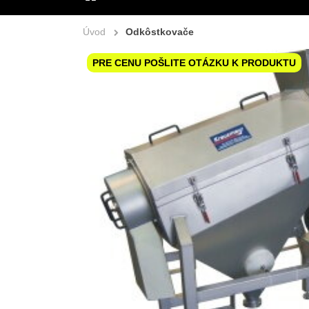
ÚVOD
Úvod
Odkôstkovače
PRE CENU POŠLITE OTÁZKU K PRODUKTU