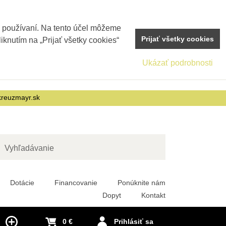
j používaní. Na tento účel môžeme
Prijať všetky cookies
iknutím na „Prijať všetky cookies“
Ukázať podrobnosti
reuzmayr.sk
adať
Dotácie
Financovanie
Ponúknite nám
Dopyt
Kontakt
0 €
Prihlásiť sa