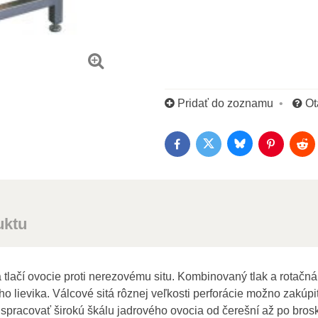
Pridať do zoznamu
Ot
Bluesky
Twitter
Facebook
Pinterest
Red
uktu
lačí ovocie proti nerezovému situ. Kombinovaný tlak a rotačná 
 lievika. Válcové sitá rôznej veľkosti perforácie možno zakúpi
spracovať širokú škálu jadrového ovocia od čerešní až po bros