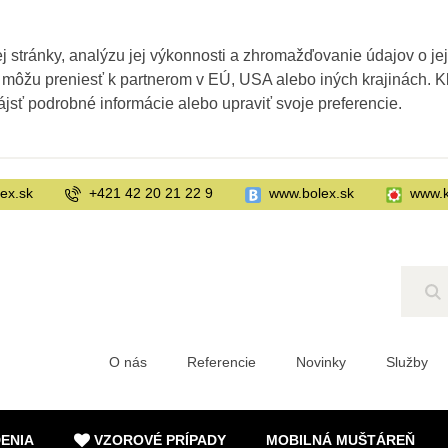
 stránky, analýzu jej výkonnosti a zhromažďovanie údajov o je
 môžu preniesť k partnerom v EÚ, USA alebo iných krajinách. Kl
ájsť podrobné informácie alebo upraviť svoje preferencie.
ex.sk
+421 42 20 21 22 9
www.bolex.sk
www.k
Hľ
O nás
Referencie
Novinky
Služby
DENIA
VZOROVÉ PRÍPADY
MOBILNÁ MUŠTÁREŇ