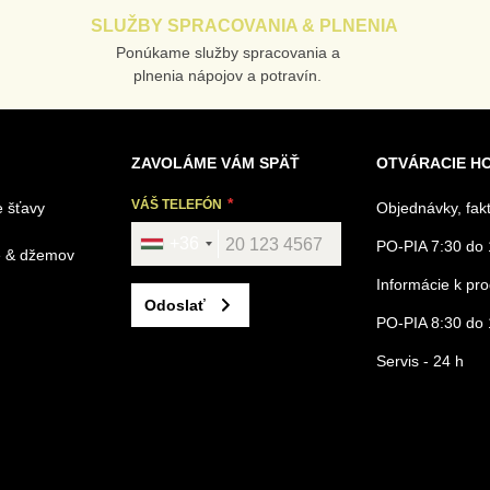
SLUŽBY SPRACOVANIA & PLNENIA
Ponúkame služby spracovania a
plnenia nápojov a potravín.
ZAVOLÁME VÁM SPÄŤ
OTVÁRACIE H
VÁŠ TELEFÓN
 šťavy
Objednávky, fak
+36
PO-PIA 7:30 do 
é & džemov
Informácie k p
Odoslať
PO-PIA 8:30 do 
Servis - 24 h