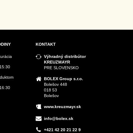
ODINY
KONTAKT
turácia
Výhradný distribútor
KREUZMAYR
15:30
PRE SLOVENSKO
roduktom
BOLEX Group s.r.o.
Bolešov 448
16:30
018 53
Bolešov
www.kreuzmayr.sk
info@bolex.sk
+421 42 20 21 22 9