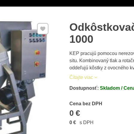
Odkôstkova
Pridať k Obľúbeným
1000
KEP pracujú pomocou nerezovej
situ. Kombinovaný tlak a rotač
oddeľujú kôstky z ovocného k
Čítajte viac
Dostupnosť:
Skladom / Cena
Cena s DPH
Cena bez DPH
0 €
0 €
s DPH