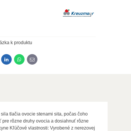
Výrobca:
ázka k produktu
dit
LinkedIn
WhatsApp
E-mail
sila tlačia ovocie stenami sita, počas čoho
ť pre rôzne druhy ovocia a dosiahnuť rôzne
kyne Kľúčové vlastnosti: Vyrobené z nerezovej