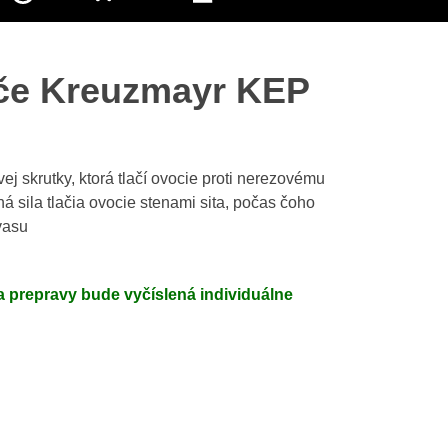
če Kreuzmayr KEP
 skrutky, ktorá tlačí ovocie proti nerezovému
ná sila tlačia ovocie stenami sita, počas čoho
vasu
 prepravy bude vyčíslená individuálne