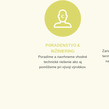
PORADENSTVO &
Zari
INŽINIERING
ter
Poradíme a navrhneme vhodné
n
technické riešenie ako aj
pomôžeme pri vývoji výrobkov.