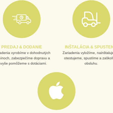
PREDAJ & DODANIE
INŠTALÁCIA & SPUSTEN
adenia vyrobíme v dohodnutých
Zariadenia vyložíme, nainštalu
mínoch, zabezpečíme dopravu a
otestujeme, spustíme a zaško
avyše pomôžeme s dotáciami.
obsluhu.