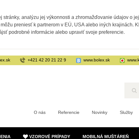
 stránky, analýzu jej výkonnosti a zhromažďovanie údajov o je
 môžu preniesť k partnerom v EÚ, USA alebo iných krajinách. Kl
ájsť podrobné informácie alebo upraviť svoje preferencie.
ex.sk
+421 42 20 21 22 9
www.bolex.sk
www.k
Hľ
O nás
Referencie
Novinky
Služby
DENIA
VZOROVÉ PRÍPADY
MOBILNÁ MUŠTÁREŇ