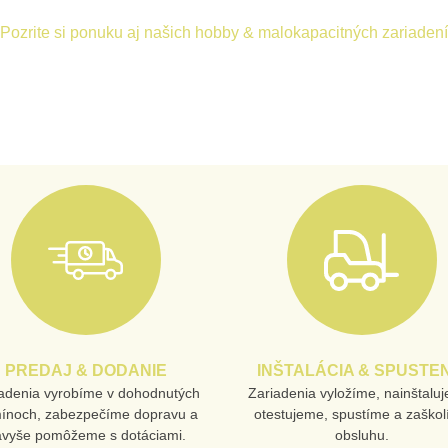
Pozrite si ponuku aj našich hobby & malokapacitných zariadení
PREDAJ & DODANIE
INŠTALÁCIA & SPUSTEN
adenia vyrobíme v dohodnutých
Zariadenia vyložíme, nainštalu
mínoch, zabezpečíme dopravu a
otestujeme, spustíme a zaško
avyše pomôžeme s dotáciami.
obsluhu.