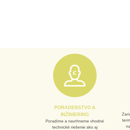
PORADENSTVO &
Zari
INŽINIERING
ter
Poradíme a navrhneme vhodné
n
technické riešenie ako aj