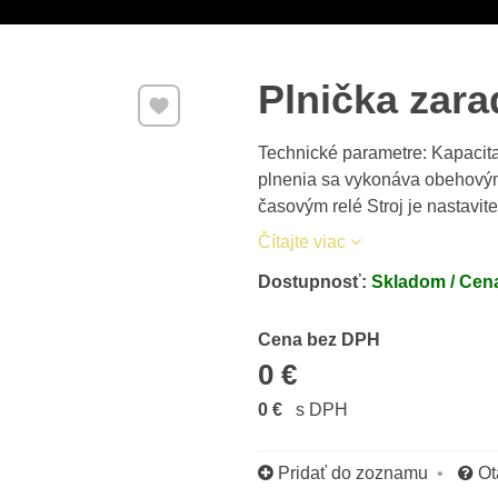
Plnička zara
Pridať k Obľúbeným
Technické parametre: Kapacita: 
plnenia sa vykonáva obehový
časovým relé Stroj je nastavit
Čítajte viac
Dostupnosť:
Skladom / Cena
Cena s DPH
Cena bez DPH
0 €
0 €
s DPH
Pridať do zoznamu
Ot