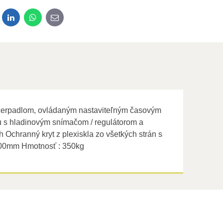
dit
LinkedIn
WhatsApp
E-mail
ým čerpadlom, ovládaným nastaviteľným časovým
avu s hladinovým snímačom / regulátorom a
 Ochranný kryt z plexiskla zo všetkých strán s
900mm Hmotnosť : 350kg