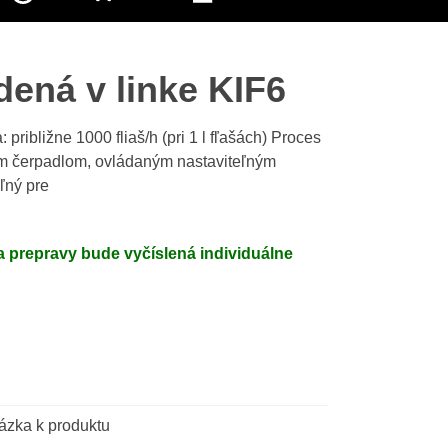
dená v linke KIF6
približne 1000 fliaš/h (pri 1 l fľašách) Proces
m čerpadlom, ovládaným nastaviteľným
eľný pre
 prepravy bude vyčíslená individuálne
ázka k produktu