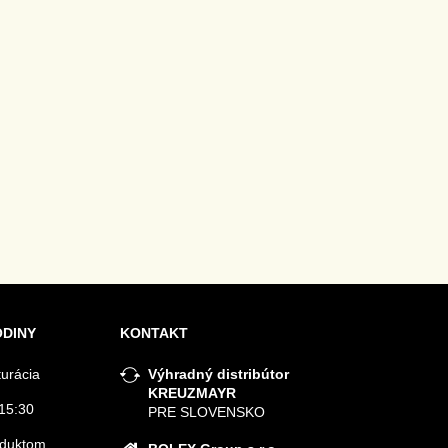
ODINY
KONTAKT
turácia
Výhradný distribútor
KREUZMAYR
15:30
PRE SLOVENSKO
roduktom