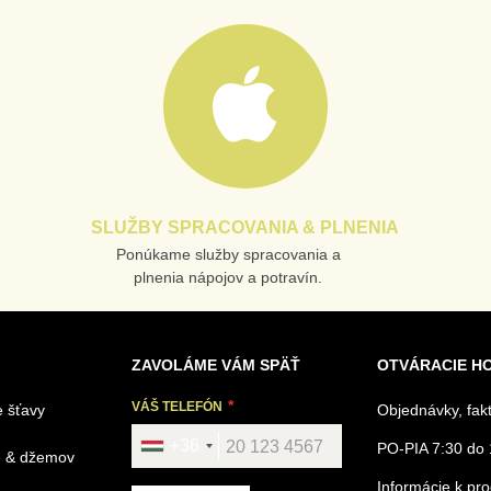
SLUŽBY SPRACOVANIA & PLNENIA
Ponúkame služby spracovania a
plnenia nápojov a potravín.
ZAVOLÁME VÁM SPÄŤ
OTVÁRACIE H
VÁŠ TELEFÓN
 šťavy
Objednávky, fak
+36
PO-PIA 7:30 do 
é & džemov
Informácie k p