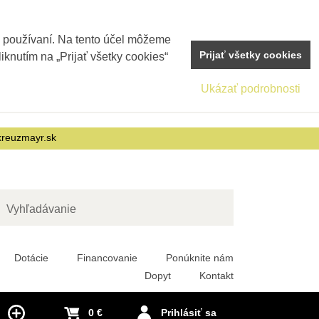
j používaní. Na tento účel môžeme
Prijať všetky cookies
iknutím na „Prijať všetky cookies“
Ukázať podrobnosti
reuzmayr.sk
adať
Dotácie
Financovanie
Ponúknite nám
Dopyt
Kontakt
0 €
Prihlásiť sa