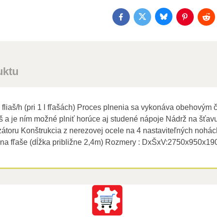
Bluesky
Twitter
Facebook
Pinterest
Red
uktu
0 fliaš/h (pri 1 l fľašách) Proces plnenia sa vykonáva obehov
fliaš a je ním možné plniť horúce aj studené nápoje Nádrž na šť
zátoru Konštrukcia z nerezovej ocele na 4 nastaviteľných nohách
 na fľaše (dĺžka približne 2,4m) Rozmery : DxŠxV:2750x950x1