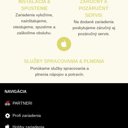
INŠTALÁCIA &
ZÁRUČNÝ A
SPUSTENIE
POZÁRUČNÝ
Odoslať
Zariadenia vyložíme,
SERVIS
nainštalujeme,
Na dodané zariadenia
otestujeme, spustíme a
poskytujeme záručný aj
zaškolíme obsluhu.
pozáručný servis.
SLUŽBY SPRACOVANIA & PLNENIA
Ponúkame služby spracovania a
plnenia nápojov a potravín.
NAVIGÁCIA
PARTNERI
Profi zariadenia
Hobby zariadenia