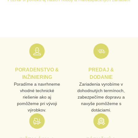
PRODUKT
MENO
E-MAIL
PORADENSTVO &
PREDAJ &
TELEFÓN
INŽINIERING
DODANIE
Poradíme a navrhneme
Zariadenia vyrobíme v
vhodné technické
dohodnutých termínoch,
riešenie ako aj
zabezpečíme dopravu a
VAŠA OTÁZKA K PRODUKTU
pomôžeme pri vývoji
navyše pomôžeme s
výrobkov.
dotáciami.