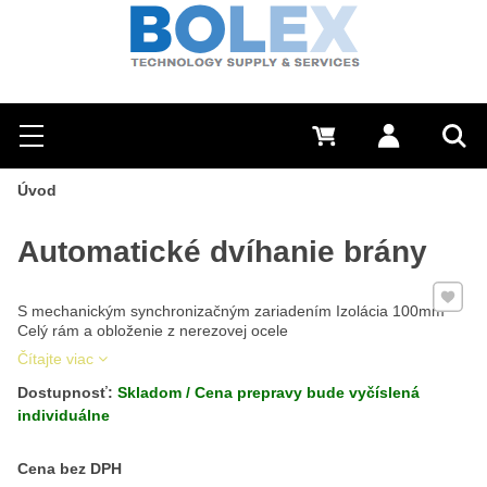
Hľadať
0 €
Prihlásiť sa
Menu
Vyh
Úvod
Automatické dvíhanie brány
Pridať 
S mechanickým synchronizačným zariadením Izolácia 100mm
Celý rám a obloženie z nerezovej ocele
Čítajte viac
Dostupnosť:
Skladom / Cena prepravy bude vyčíslená
individuálne
Cena s DPH
Cena bez DPH