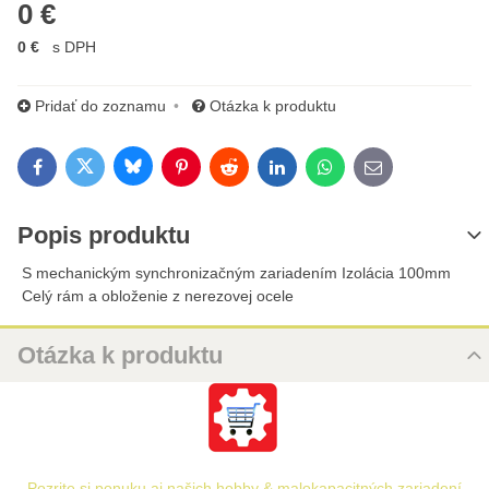
0 €
0 €
s DPH
Pridať do zoznamu
Otázka k produktu
Bluesky
Twitter
Facebook
Pinterest
Reddit
LinkedIn
WhatsApp
E-mail
Popis produktu
S mechanickým synchronizačným zariadením Izolácia 100mm
Celý rám a obloženie z nerezovej ocele
Otázka k produktu
Nová otázka k produktu
URL
Pozrite si ponuku aj našich hobby & malokapacitných zariadení