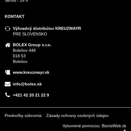
Servis - 24 h
KONTAKT
Výhradný distribútor KREUZMAYR
PRE SLOVENSKO
BOLEX Group s.r.o.
Bolešov 448
018 53
Bolešov
www.kreuzmayr.sk
info@bolex.sk
+421 42 20 21 22 9
Predvoľby súkromia
Zásady ochrany osobných údajov
Vytvorené pomocou:
BiznisWeb.sk