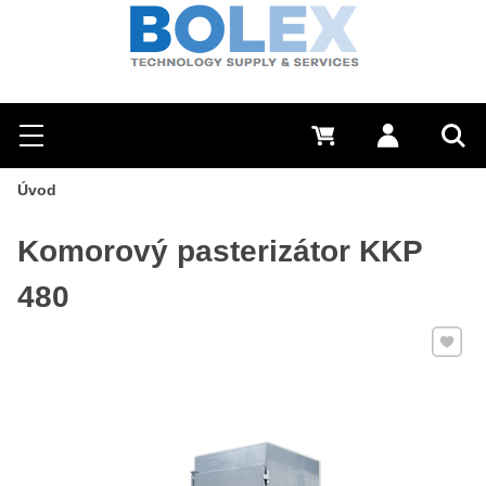
Hľadať
0 €
Prihlásiť sa
Menu
Vyh
Úvod
Komorový pasterizátor KKP
480
Pridať 