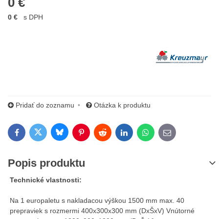
0 €
0 €
s DPH
Výrobca:
Pridať do zoznamu
Otázka k produktu
Bluesky
Twitter
Facebook
Pinterest
Reddit
LinkedIn
WhatsApp
E-mail
Popis produktu
Technické vlastnosti:
Na 1 europaletu s nakladacou výškou 1500 mm max. 40
prepraviek s rozmermi 400x300x300 mm (DxŠxV) Vnútorné