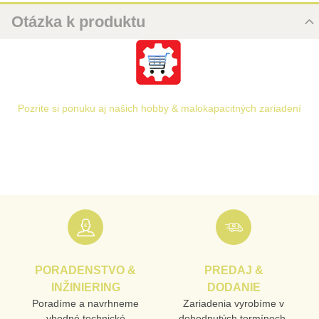
Otázka k produktu
Nová otázka k produktu
URL
Pozrite si ponuku aj našich hobby & malokapacitných zariadení
PRODUKT
MENO
E-MAIL
PORADENSTVO &
PREDAJ &
TELEFÓN
INŽINIERING
DODANIE
Poradíme a navrhneme
Zariadenia vyrobíme v
vhodné technické
dohodnutých termínoch,