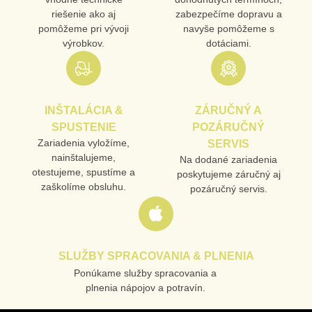
riešenie ako aj
zabezpečíme dopravu a
VAŠA OTÁZKA K PRODUKTU
pomôžeme pri vývoji
navyše pomôžeme s
výrobkov.
dotáciami.
INŠTALÁCIA &
ZÁRUČNÝ A
SPUSTENIE
POZÁRUČNÝ
Odoslať
Zariadenia vyložíme,
SERVIS
nainštalujeme,
Na dodané zariadenia
otestujeme, spustíme a
poskytujeme záručný aj
zaškolíme obsluhu.
pozáručný servis.
SLUŽBY SPRACOVANIA & PLNENIA
Ponúkame služby spracovania a
plnenia nápojov a potravín.