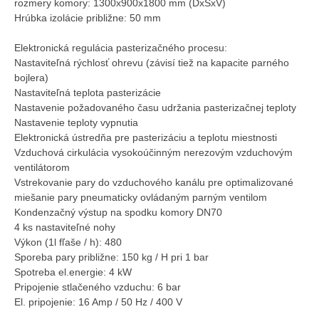
rozmery komory: 1300x900x1800 mm (DxŠxV)
Hrúbka izolácie približne: 50 mm
Elektronická regulácia pasterizačného procesu:
Nastaviteľná rýchlosť ohrevu (závisí tiež na kapacite parného
bojlera)
Nastaviteľná teplota pasterizácie
Nastavenie požadovaného času udržania pasterizačnej teploty
Nastavenie teploty vypnutia
Elektronická ústredňa pre pasterizáciu a teplotu miestnosti
Vzduchová cirkulácia vysokoúčinným nerezovým vzduchovým
ventilátorom
Vstrekovanie pary do vzduchového kanálu pre optimalizované
miešanie pary pneumaticky ovládaným parným ventilom
Kondenzačný výstup na spodku komory DN70
4 ks nastaviteľné nohy
Výkon (1l fľaše / h): 480
Sporeba pary približne: 150 kg / H pri 1 bar
Spotreba el.energie: 4 kW
Pripojenie stlačeného vzduchu: 6 bar
El. pripojenie: 16 Amp / 50 Hz / 400 V