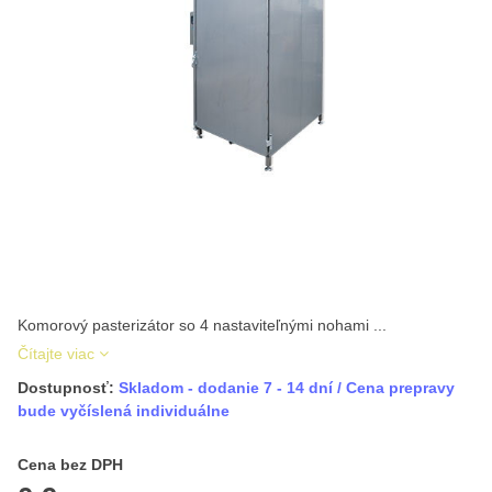
Komorový pasterizátor so 4 nastaviteľnými nohami ...
Čítajte viac
Dostupnosť:
Skladom - dodanie 7 - 14 dní / Cena prepravy
bude vyčíslená individuálne
Cena s DPH
Cena bez DPH