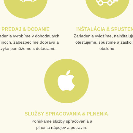
PREDAJ & DODANIE
INŠTALÁCIA & SPUSTEN
adenia vyrobíme v dohodnutých
Zariadenia vyložíme, nainštalu
mínoch, zabezpečíme dopravu a
otestujeme, spustíme a zaško
avyše pomôžeme s dotáciami.
obsluhu.
SLUŽBY SPRACOVANIA & PLNENIA
Ponúkame služby spracovania a
plnenia nápojov a potravín.