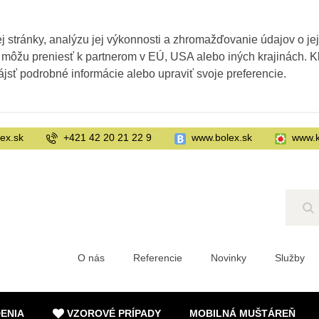
 stránky, analýzu jej výkonnosti a zhromažďovanie údajov o je
 môžu preniesť k partnerom v EÚ, USA alebo iných krajinách. Kl
ájsť podrobné informácie alebo upraviť svoje preferencie.
ex.sk
+421 42 20 21 22 9
www.bolex.sk
www.k
Hľ
O nás
Referencie
Novinky
Služby
DENIA
VZOROVÉ PRÍPADY
MOBILNÁ MUŠTÁREŇ