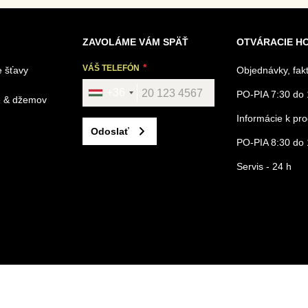
ZAVOLÁME VÁM SPÄŤ
OTVÁRACIE H
VÁŠ TELEFÓN
 šťavy
Objednávky, fak
+36
PO-PIA 7:30 do 
é & džemov
Informácie k p
Odoslať
PO-PIA 8:30 do 
Servis - 24 h
ajov