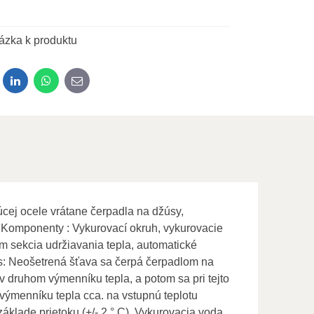
ázka k produktu
dit
LinkedIn
WhatsApp
E-mail
cej ocele vrátane čerpadla na džúsy,
e. Komponenty : Vykurovací okruh, vykurovacie
m sekcia udržiavania tepla, automatické
pis: Neošetrená šťava sa čerpá čerpadlom na
v druhom výmenníku tepla, a potom sa pri tejto
výmenníku tepla cca. na vstupnú teplotu
základe prietoku (+/- 2 ° C). Vykurovacia voda