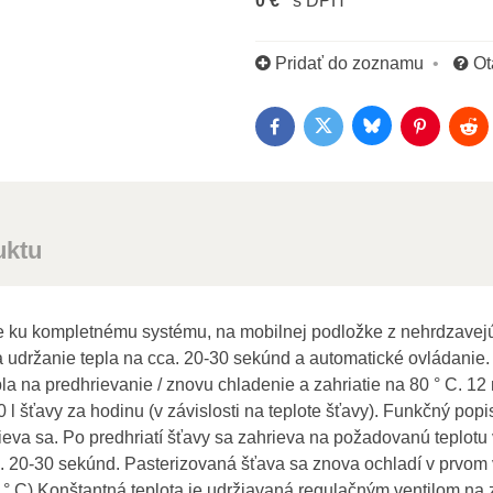
0 €
s DPH
Pridať do zoznamu
Ot
Bluesky
Twitter
Facebook
Pinterest
Red
uktu
e ku kompletnému systému, na mobilnej podložke z nehrdzavejú
 na udržanie tepla na cca. 20-30 sekúnd a automatické ovládani
 na predhrievanie / znovu chladenie a zahriatie na 80 ° C. 12 
0 l šťavy za hodinu (v závislosti na teplote šťavy). Funkčný po
eva sa. Po predhriatí šťavy sa zahrieva na požadovanú teplotu 
a. 20-30 sekúnd. Pasterizovaná šťava sa znova ochladí v prvom 
4 ° C) Konštantná teplota je udržiavaná regulačným ventilom na 