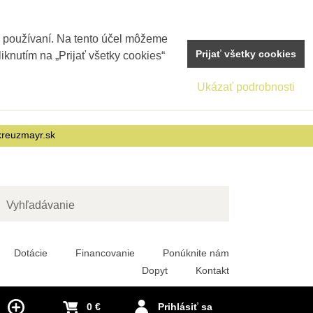
j používaní. Na tento účel môžeme
Prijať všetky cookies
iknutím na „Prijať všetky cookies“
Ukázať podrobnosti
reuzmayr.sk
adať
Dotácie
Financovanie
Ponúknite nám
Dopyt
Kontakt
0 €
Prihlásiť sa