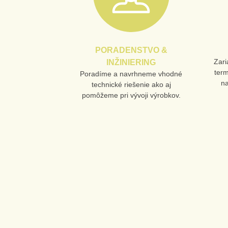
PORADENSTVO &
Zari
INŽINIERING
ter
Poradíme a navrhneme vhodné
n
technické riešenie ako aj
pomôžeme pri vývoji výrobkov.