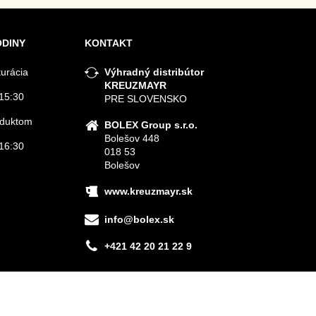
ODINY
KONTAKT
turácia
Výhradný distribútor
KREUZMAYR
15:30
PRE SLOVENSKO
roduktom
BOLEX Group s.r.o.
Bolešov 448
16:30
018 53
Bolešov
www.kreuzmayr.sk
info@bolex.sk
+421 42 20 21 22 9
Vytvorené pomocou:
BiznisWeb.sk