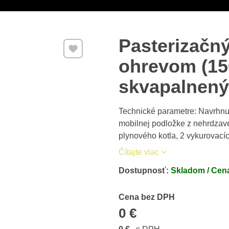
Pasterizačn
Pridať k Obľúbeným
ohrevom (15
skvapalnený
Technické parametre: Navrhnu
mobilnej podložke z nehrdzave
plynového kotla, 2 vykurovacích
Čítajte viac
Dostupnosť:
Skladom / Cena
Cena s DPH
Cena bez DPH
0 €