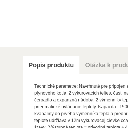
Popis produktu
Otázka k prod
Technické parametre: Navrhnuté pre pripojeni
plynového kotla, 2 vykurovacích telies, časti
čerpadlo a expanzná nádoba, 2 výmenníky tepla
pneumatické ovládanie teploty. Kapacita : 150
kvapaliny do prvého výmenníka tepla a predhri
teplote udržiava v 12m vykurovacej cievke cc
šťavy. (Výstupná teplota = prívodná teplota + 