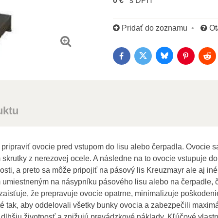
0 €
s DPH
Pridať do zoznamu
Ot
Bluesky
Twitter
Facebook
Pinterest
Red
uktu
pripraviť ovocie pred vstupom do lisu alebo čerpadla. Ovocie 
skrutky z nerezovej ocele. A následne na to ovocie vstupuje d
sti, a preto sa môže pripojiť na pásový lis Kreuzmayr ale aj in
umiestneným na násypníku pásového lisu alebo na čerpadle, čí
zaisťuje, že prepravuje ovocie opatrne, minimalizuje poškodeni
é tak, aby oddelovali všetky bunky ovocia a zabezpečili maxim
dlhšiu životnosť a znižujú prevádzkové náklady. Kľúčové vlastn