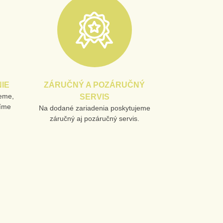
IE
ZÁRUČNÝ A POZÁRUČNÝ
jeme,
SERVIS
líme
Na dodané zariadenia poskytujeme
záručný aj pozáručný servis.