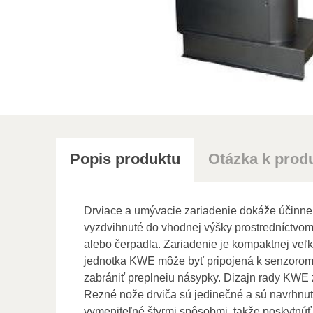
Popis produktu
Otázka k prod
Drviace a umývacie zariadenie dokáže účinne 
vyzdvihnuté do vhodnej výšky prostredníctvom 
alebo čerpadla. Zariadenie je kompaktnej veľko
jednotka KWE môže byť pripojená k senzorom 
zabrániť preplneiu násypky. Dizajn rady KWE 
Rezné nože drviča sú jedinečné a sú navrhnut
vymeniteľné štyrmi spôsobmi, takže poskytnúť 