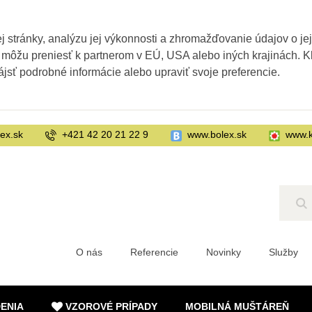
 stránky, analýzu jej výkonnosti a zhromažďovanie údajov o je
 môžu preniesť k partnerom v EÚ, USA alebo iných krajinách. Kl
ájsť podrobné informácie alebo upraviť svoje preferencie.
ex.sk
+421 42 20 21 22 9
www.bolex.sk
www.k
Hľ
O nás
Referencie
Novinky
Služby
DENIA
VZOROVÉ PRÍPADY
MOBILNÁ MUŠTÁREŇ