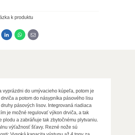
ázka k produktu
dit
LinkedIn
WhatsApp
E-mail
sa vyprázdni do umývacieho kúpeľa, potom je
o drviča a potom do násypníka pásového lisu
é druhy pásových lisov. Integrovaná riadiaca
m je možné regulovať výkon drviča, a tak
e plodu a zabráňuje tak zbytočnému plytvaniu.
álnu výťažnosť šťavy. Rezné nože sú
osti: Vysoká kapacita výstupu až 4 tony za