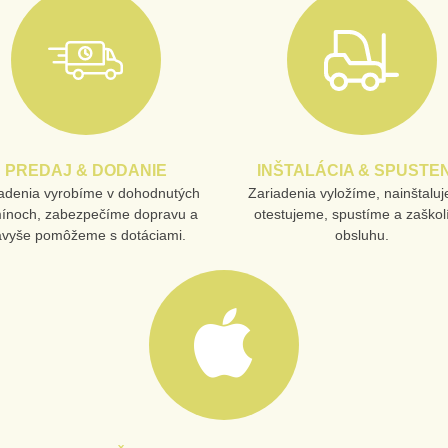
PREDAJ & DODANIE
INŠTALÁCIA & SPUSTEN
adenia vyrobíme v dohodnutých
Zariadenia vyložíme, nainštalu
mínoch, zabezpečíme dopravu a
otestujeme, spustíme a zaško
avyše pomôžeme s dotáciami.
obsluhu.