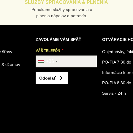
SLUŽBY SPRACOVANIA & PLNENIA
Ponúkame služby spracovania a
plnenia nápojov a potravín.
ZAVOLÁME VÁM SPÄŤ
OTVÁRACIE H
VÁŠ TELEFÓN
 šťavy
Objednávky, fak
+36
PO-PIA 7:30 do 
é & džemov
Informácie k p
Odoslať
PO-PIA 8:30 do 
Servis - 24 h