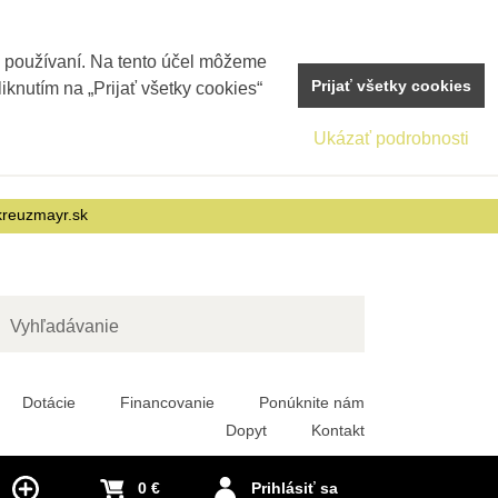
j používaní. Na tento účel môžeme
Prijať všetky cookies
iknutím na „Prijať všetky cookies“
Ukázať podrobnosti
reuzmayr.sk
adať
Dotácie
Financovanie
Ponúknite nám
Dopyt
Kontakt
0 €
Prihlásiť sa