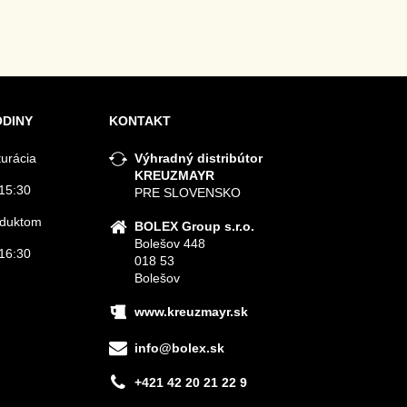
ODINY
KONTAKT
turácia
Výhradný distribútor
KREUZMAYR
15:30
PRE SLOVENSKO
roduktom
BOLEX Group s.r.o.
Bolešov 448
16:30
018 53
Bolešov
www.kreuzmayr.sk
info@bolex.sk
+421 42 20 21 22 9