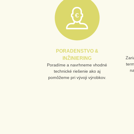
PORADENSTVO &
Zari
INŽINIERING
ter
Poradíme a navrhneme vhodné
n
technické riešenie ako aj
pomôžeme pri vývoji výrobkov.