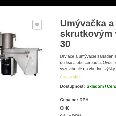
Umývačka a 
Pridať k Obľúbeným
skrutkovým
30
Drviace a umývacie zariadenie
do lisu alebo čerpadla. Ovoci
vyzdvihnuté do vhodnej výšky 
Čítajte viac
Dostupnosť:
Skladom / Cena
Cena s DPH
Cena bez DPH
0 €