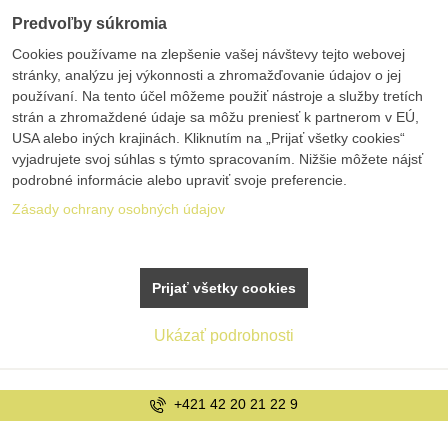
Predvoľby súkromia
Cookies používame na zlepšenie vašej návštevy tejto webovej
stránky, analýzu jej výkonnosti a zhromažďovanie údajov o jej
používaní. Na tento účel môžeme použiť nástroje a služby tretích
strán a zhromaždené údaje sa môžu preniesť k partnerom v EÚ,
USA alebo iných krajinách. Kliknutím na „Prijať všetky cookies“
vyjadrujete svoj súhlas s týmto spracovaním. Nižšie môžete nájsť
podrobné informácie alebo upraviť svoje preferencie.
Zásady ochrany osobných údajov
Prijať všetky cookies
Ukázať podrobnosti
+421 42 20 21 22 9