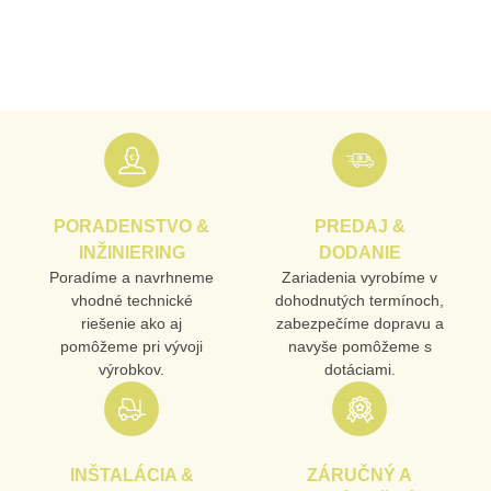
MENO
E-MAIL
PORADENSTVO &
PREDAJ &
TELEFÓN
INŽINIERING
DODANIE
Poradíme a navrhneme
Zariadenia vyrobíme v
vhodné technické
dohodnutých termínoch,
riešenie ako aj
zabezpečíme dopravu a
VAŠA OTÁZKA K PRODUKTU
pomôžeme pri vývoji
navyše pomôžeme s
výrobkov.
dotáciami.
INŠTALÁCIA &
ZÁRUČNÝ A