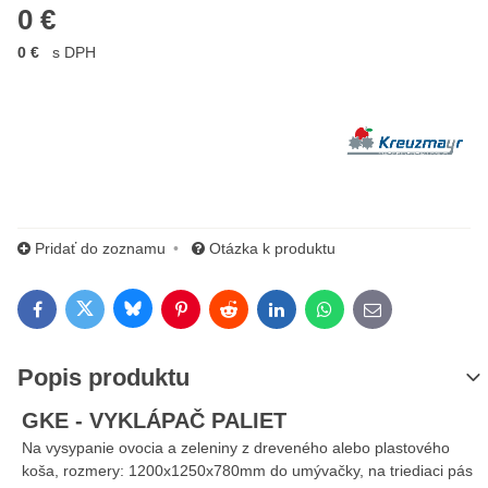
0 €
0 €
s DPH
Výrobca:
Pridať do zoznamu
Otázka k produktu
Bluesky
Twitter
Facebook
Pinterest
Reddit
LinkedIn
WhatsApp
E-mail
Popis produktu
GKE - VYKLÁPAČ PALIET
Na vysypanie ovocia a zeleniny z dreveného alebo plastového
koša, rozmery: 1200x1250x780mm do umývačky, na triediaci pás