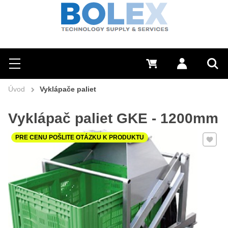
Hľadať
0 €
Prihlásiť sa
Menu
Vyh
Úvod
Vyklápače paliet
Vyklápač paliet GKE - 1200mm
Pridať 
PRE CENU POŠLITE OTÁZKU K PRODUKTU