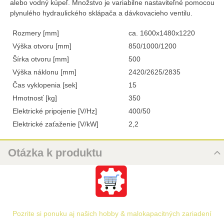
alebo vodný kúpeľ. Množstvo je variabilne nastaviteľné pomocou
plynulého hydraulického sklápača a dávkovacieho ventilu.
Rozmery [mm]
ca. 1600x1480x1220
Výška otvoru [mm]
850/1000/1200
Šírka otvoru [mm]
500
Výška náklonu [mm]
2420/2625/2835
Čas vyklopenia [sek]
15
Hmotnosť [kg]
350
Elektrické pripojenie [V/Hz]
400/50
Elektrické zaťaženie [V/kW]
2,2
Otázka k produktu
Nová otázka k produktu
URL
Pozrite si ponuku aj našich hobby & malokapacitných zariadení
PRODUKT