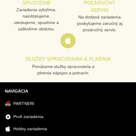
SPUSTENIE
POZÁRUČNÝ
Odoslať
Zariadenia vyložíme,
SERVIS
nainštalujeme,
Na dodané zariadenia
otestujeme, spustíme a
poskytujeme záručný aj
zaškolíme obsluhu.
pozáručný servis.
SLUŽBY SPRACOVANIA & PLNENIA
Ponúkame služby spracovania a
plnenia nápojov a potravín.
NAVIGÁCIA
PARTNERI
Profi zariadenia
Hobby zariadenia