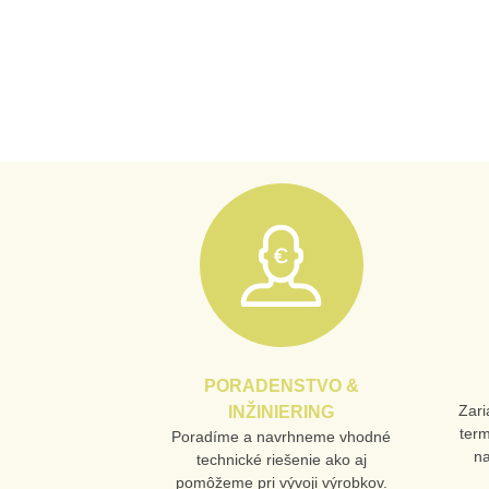
PORADENSTVO &
Zari
INŽINIERING
ter
Poradíme a navrhneme vhodné
n
technické riešenie ako aj
pomôžeme pri vývoji výrobkov.