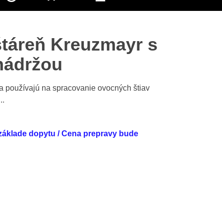
táreň Kreuzmayr s
nádržou
a používajú na spracovanie ovocných štiav
..
základe dopytu / Cena prepravy bude
Výrobca: