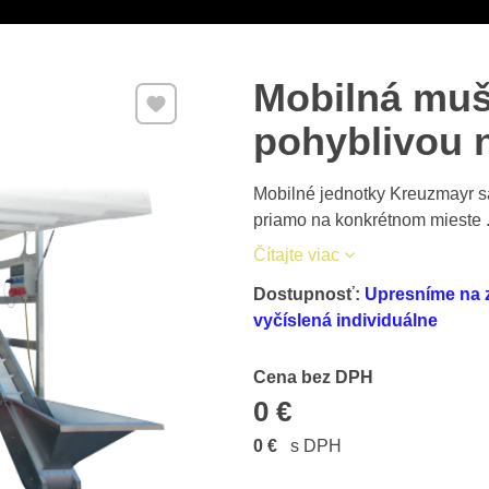
Mobilná muš
Pridať k Obľúbeným
pohyblivou 
Mobilné jednotky Kreuzmayr s
priamo na konkrétnom mieste .
Čítajte viac
Dostupnosť:
Upresníme na 
vyčíslená individuálne
Cena s DPH
Cena bez DPH
0 €
0 €
s DPH