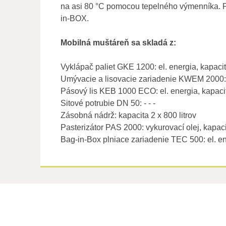
na asi 80 °C pomocou tepelného výmenníka. P
in-BOX.
Mobilná muštáreň sa skladá z:
Vyklápač paliet GKE 1200: el. energia, kapaci
Umývacie a lisovacie zariadenie KWEM 2000: e
Pásový lis KEB 1000 ECO: el. energia, kapaci
Sitové potrubie DN 50: - - -
Zásobná nádrž: kapacita 2 x 800 litrov
Pasterizátor PAS 2000: vykurovací olej, kapac
Bag-in-Box plniace zariadenie TEC 500: el. en