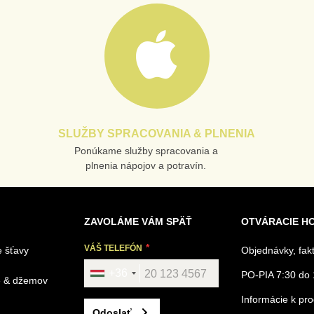
SLUŽBY SPRACOVANIA & PLNENIA
Ponúkame služby spracovania a
plnenia nápojov a potravín.
ZAVOLÁME VÁM SPÄŤ
OTVÁRACIE H
VÁŠ TELEFÓN
 šťavy
Objednávky, fak
+36
PO-PIA 7:30 do 
é & džemov
Informácie k p
Odoslať