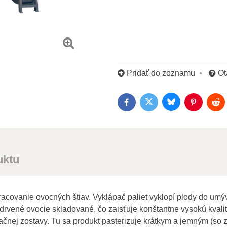
Pridať do zoznamu
Ot
Bluesky
Twitter
Facebook
Pinterest
Red
uktu
acovanie ovocných štiav. Vyklápač paliet vyklopí plody do umýv
ozdrvené ovocie skladované, čo zaisťuje konštantne vysokú kvali
začnej zostavy. Tu sa produkt pasterizuje krátkym a jemným (s