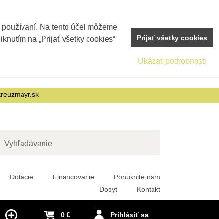
j používaní. Na tento účel môžeme
Prijať všetky cookies
iknutím na „Prijať všetky cookies“
Ukázať podrobnosti
reuzmayr.sk
adať
Dotácie
Financovanie
Ponúknite nám
Dopyt
Kontakt
0 €
Prihlásiť sa