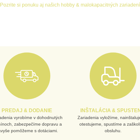
Pozrite si ponuku aj našich hobby & malokapacitných zariadení
PREDAJ & DODANIE
INŠTALÁCIA & SPUSTEN
adenia vyrobíme v dohodnutých
Zariadenia vyložíme, nainštalu
mínoch, zabezpečíme dopravu a
otestujeme, spustíme a zaško
avyše pomôžeme s dotáciami.
obsluhu.