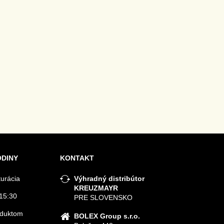
ODINY
KONTAKT
turácia
Výhradný distribútor
KREUZMAYR
15:30
PRE SLOVENSKO
roduktom
BOLEX Group s.r.o.