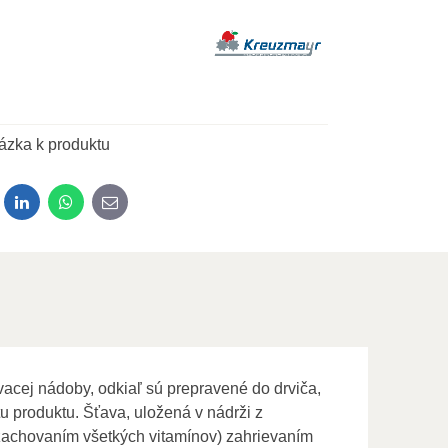
ázka k produktu
dit
LinkedIn
WhatsApp
E-mail
acej nádoby, odkiaľ sú prepravené do drviča,
tu produktu. Šťava, uložená v nádrži z
o zachovaním všetkých vitamínov) zahrievaním