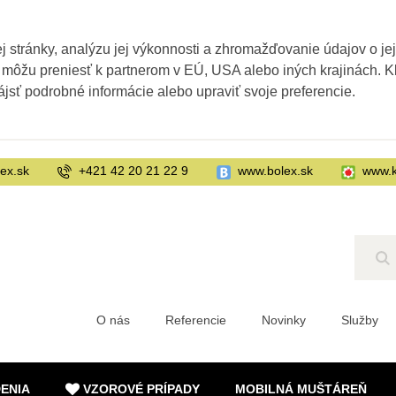
 stránky, analýzu jej výkonnosti a zhromažďovanie údajov o je
 môžu preniesť k partnerom v EÚ, USA alebo iných krajinách. Kl
ájsť podrobné informácie alebo upraviť svoje preferencie.
ex.sk
+421 42 20 21 22 9
www.bolex.sk
www.k
Hľ
O nás
Referencie
Novinky
Služby
DENIA
VZOROVÉ PRÍPADY
MOBILNÁ MUŠTÁREŇ