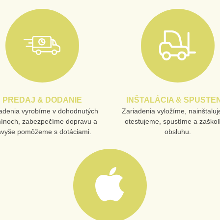
PREDAJ & DODANIE
INŠTALÁCIA & SPUSTEN
adenia vyrobíme v dohodnutých
Zariadenia vyložíme, nainštalu
mínoch, zabezpečíme dopravu a
otestujeme, spustíme a zaško
avyše pomôžeme s dotáciami.
obsluhu.