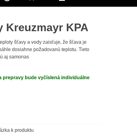
ry Kreuzmayr KPA
eploty šťavy a vody zaisťuje, že šťava je
náhle dosiahne požadovanú teplotu. Tieto
jú aj samonas
 prepravy bude vyčíslená individuálne
ázka k produktu