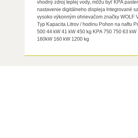
vhodný zdroj teplej vody, môžu byť KPA paster
nastavenie digitálneho displeja Integrované sa
vysoko výkonným ohrievačom značky WOLF Výmen
Typ Kapacita Litrov / hodinu Pohon na naft
500 44 kW 41 kW 450 kg KPA 750 750 63 kW
160kW 160 kW 1200 kg