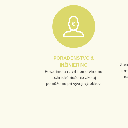
PORADENSTVO &
Zari
INŽINIERING
ter
Poradíme a navrhneme vhodné
n
technické riešenie ako aj
pomôžeme pri vývoji výrobkov.