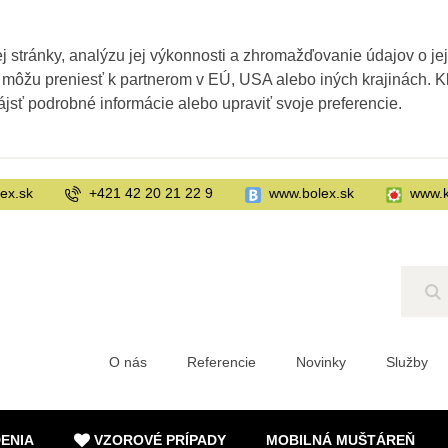
 stránky, analýzu jej výkonnosti a zhromažďovanie údajov o je
 môžu preniesť k partnerom v EÚ, USA alebo iných krajinách. Kl
ájsť podrobné informácie alebo upraviť svoje preferencie.
ex.sk
+421 42 20 21 22 9
www.bolex.sk
www.k
Hľ
O nás
Referencie
Novinky
Služby
DENIA
VZOROVÉ PRÍPADY
MOBILNÁ MUŠTÁREŇ