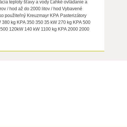
ácia teploty šťavy a vody Ľahké ovládanie a
rov / hod až do 2000 litov / hod Vybavené
hko použiteľný Kreuzmayr KPA Pasterizátory
kW 380 kg KPA 350 350 35 kW 270 kg KPA 500
1500 120kW 140 kW 1100 kg KPA 2000 2000