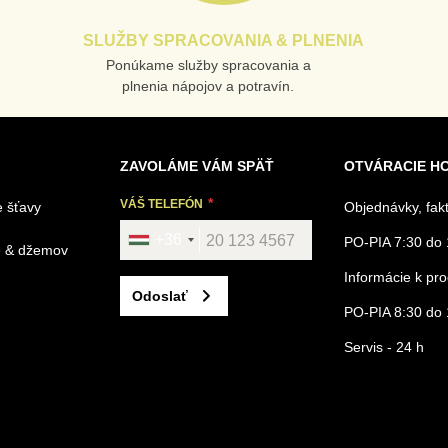
SLUŽBY SPRACOVANIA & PLNENIA
Ponúkame služby spracovania a
plnenia nápojov a potravín.
ZAVOLÁME VÁM SPÄŤ
OTVÁRACIE H
VÁŠ TELEFÓN
 šťavy
Objednávky, fak
+36
PO-PIA 7:30 do 
é & džemov
Informácie k p
Odoslať
PO-PIA 8:30 do 
Servis - 24 h