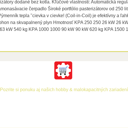
izátory dodané bez kotla. Kľúčové vlastnosti: Automatická regul
monasávacie čerpadlo Široké portfólio pasterizátorov od 250 lit
ník tepla "cievka v cievke! (Coil-in-Coil) je efektívny a ľa
u Pohon na skvapalnený plyn Hmotnosť KPA 250 250 26 kW 26 
 63 kW 540 kg KPA 1000 1000 90 kW 90 kW 620 kg KPA 1500 
Pozrite si ponuku aj našich hobby & malokapacitných zariadení