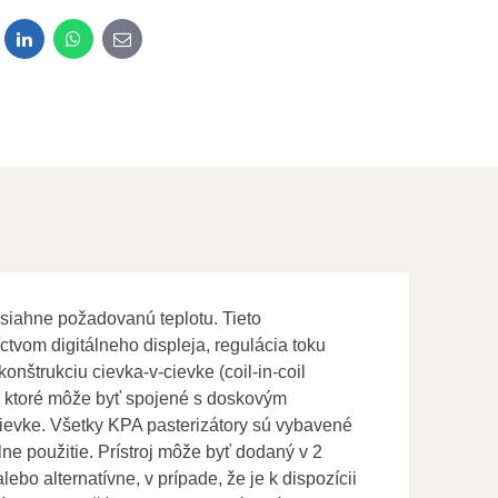
dit
LinkedIn
WhatsApp
E-mail
osiahne požadovanú teplotu. Tieto
tvom digitálneho displeja, regulácia toku
nštrukciu cievka-v-cievke (coil-in-coil
a, ktoré môže byť spojené s doskovým
cievke. Všetky KPA pasterizátory sú vybavené
e použitie. Prístroj môže byť dodaný v 2
ebo alternatívne, v prípade, že je k dispozícii