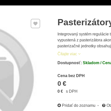
Pasterizáto
Pridať k Obľúbeným
Integrovaný systém regulácie t
vypustená z pasterizátora ako
pasterizačné jednotky obsahu
Čítajte viac
Dostupnosť:
Skladom / Cena
Cena s DPH
Cena bez DPH
0 €
0 €
s DPH
Pridať do zoznamu
Ot