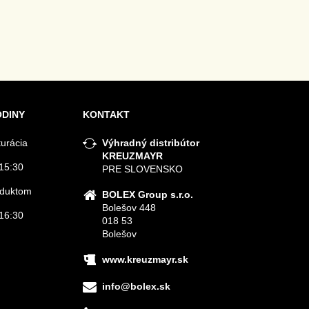
ODINY
KONTAKT
turácia
Výhradný distribútor
KREUZMAYR
15:30
PRE SLOVENSKO
roduktom
BOLEX Group s.r.o.
Bolešov 448
16:30
018 53
Bolešov
www.kreuzmayr.sk
info@bolex.sk