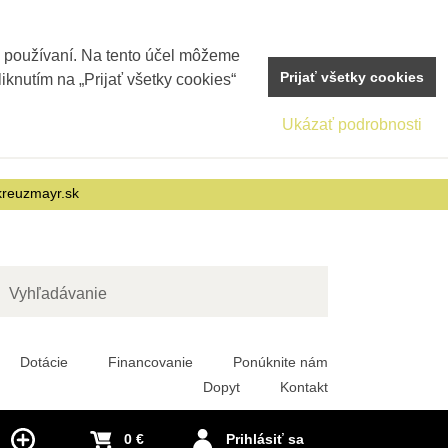
j používaní. Na tento účel môžeme
Prijať všetky cookies
iknutím na „Prijať všetky cookies“
Ukázať podrobnosti
reuzmayr.sk
adať
Dotácie
Financovanie
Ponúknite nám
Dopyt
Kontakt
0 €
Prihlásiť sa