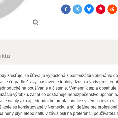
Bluesky
Twitter
Facebook
Pinterest
Red
uktu
vody zaisťuje, že šťava je vypustená z pasterizátora akonáhle d
ie čerpadlo šťavy, nastavenie teploty džúsu a vody prostredníc
jednoduché na používanie a čistenie. Výmenník tepla obsahuje ko
erizáciu výrobku, zatiaľ čo odstraňuje nebezpečenstvo upchani
a je rýchly ako aj jednoduché prepláchnutie systému cievka-v-
 kotle sú konštruované v Nemecku a sú ideálne pre profesionáln
nený plyn alebo naftu v závislosti na preferencii používateľa al