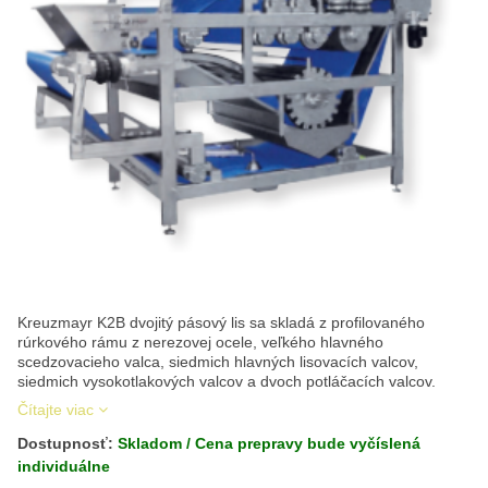
Kreuzmayr K2B dvojitý pásový lis sa skladá z profilovaného
rúrkového rámu z nerezovej ocele, veľkého hlavného
scedzovacieho valca, siedmich hlavných lisovacích valcov,
siedmich vysokotlakových valcov a dvoch potláčacích valcov.
Čítajte viac
Dostupnosť:
Skladom / Cena prepravy bude vyčíslená
individuálne