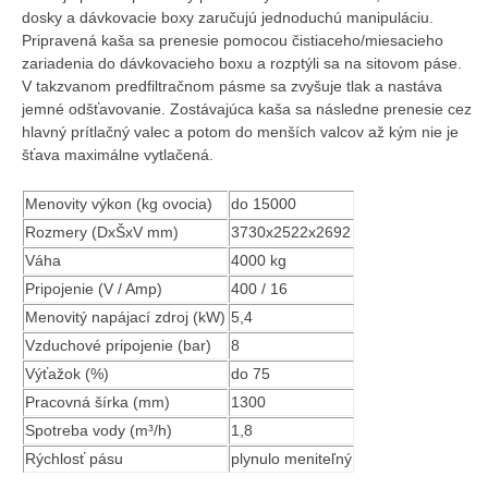
dosky a dávkovacie boxy zaručujú jednoduchú manipuláciu.
Pripravená kaša sa prenesie pomocou čistiaceho/miesacieho
zariadenia do dávkovacieho boxu a rozptýli sa na sitovom páse.
V takzvanom predfiltračnom pásme sa zvyšuje tlak a nastáva
jemné odšťavovanie. Zostávajúca kaša sa následne prenesie cez
hlavný prítlačný valec a potom do menších valcov až kým nie je
šťava maximálne vytlačená.
Menovity výkon (kg ovocia)
do 15000
Rozmery (DxŠxV mm)
3730x2522x2692
Váha
4000 kg
Pripojenie (V / Amp)
400 / 16
Menovitý napájací zdroj (kW)
5,4
Vzduchové pripojenie (bar)
8
Výťažok (%)
do 75
Pracovná šírka (mm)
1300
Spotreba vody (m³/h)
1,8
Rýchlosť pásu
plynulo meniteľný