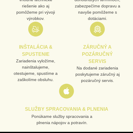
riešenie ako aj
zabezpečíme dopravu a
VAŠA OTÁZKA K PRODUKTU
pomôžeme pri vývoji
navyše pomôžeme s
výrobkov.
dotáciami.
INŠTALÁCIA &
ZÁRUČNÝ A
SPUSTENIE
POZÁRUČNÝ
Odoslať
Zariadenia vyložíme,
SERVIS
nainštalujeme,
Na dodané zariadenia
otestujeme, spustíme a
poskytujeme záručný aj
zaškolíme obsluhu.
pozáručný servis.
SLUŽBY SPRACOVANIA & PLNENIA
Ponúkame služby spracovania a
plnenia nápojov a potravín.