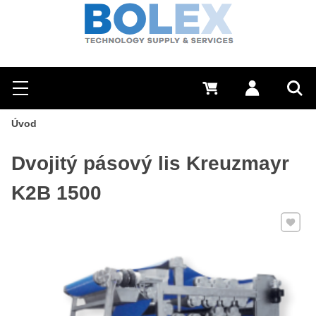
Hľadať
0 €
Prihlásiť sa
Menu
Vyh
Úvod
Dvojitý pásový lis Kreuzmayr
K2B 1500
Pridať 