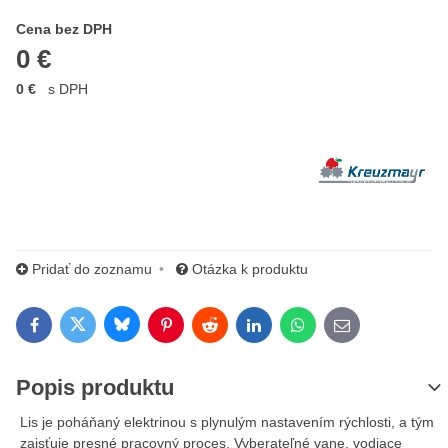
Cena s DPH
Cena bez DPH
0 €
0 €
s DPH
Výrobca:
Pridať do zoznamu
Otázka k produktu
Bluesky
Twitter
Facebook
Pinterest
Reddit
LinkedIn
WhatsApp
E-mail
Popis produktu
Lis je poháňaný elektrinou s plynulým nastavením rýchlosti, a tým
zaisťuje presné pracovný proces. Vyberateľné vane, vodiace