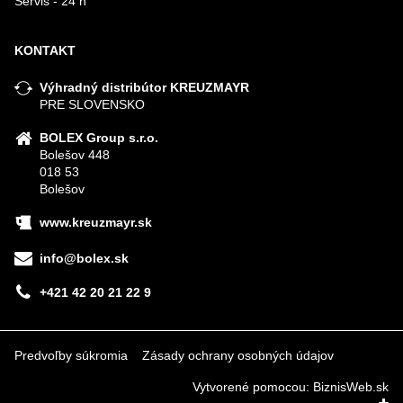
Servis - 24 h
KONTAKT
Výhradný distribútor KREUZMAYR
PRE SLOVENSKO
BOLEX Group s.r.o.
Bolešov 448
018 53
Bolešov
www.kreuzmayr.sk
info@bolex.sk
+421 42 20 21 22 9
Predvoľby súkromia
Zásady ochrany osobných údajov
Vytvorené pomocou:
BiznisWeb.sk