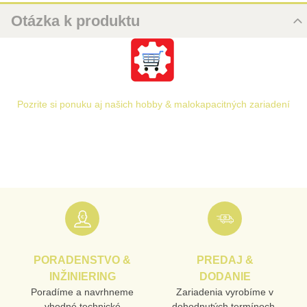
Otázka k produktu
Nová otázka k produktu
URL
Pozrite si ponuku aj našich hobby & malokapacitných zariadení
PRODUKT
MENO
E-MAIL
PORADENSTVO &
PREDAJ &
TELEFÓN
INŽINIERING
DODANIE
Poradíme a navrhneme
Zariadenia vyrobíme v
vhodné technické
dohodnutých termínoch,