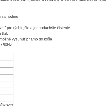
g za hodinu
n" pre rýchlejšie a jednoduchšie čistenie
 tlak
 možné vysunúť priamo do koša
 / 50Hz
ofázové)