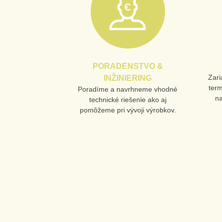
PORADENSTVO &
Zari
INŽINIERING
ter
Poradíme a navrhneme vhodné
n
technické riešenie ako aj
pomôžeme pri vývoji výrobkov.