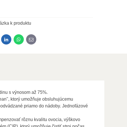
ázka k produktu
dit
LinkedIn
WhatsApp
E-mail
odinu s výnosom až 75%.
Clean", ktorý umožňuje obsluhujúcemu
yť odvádzané priamo do nádoby. Jednofázové
ompenzovať rôznu kvalitu ovocia, výškovo
ém (CIP), ktorý umožňuje čistiť stroj počas