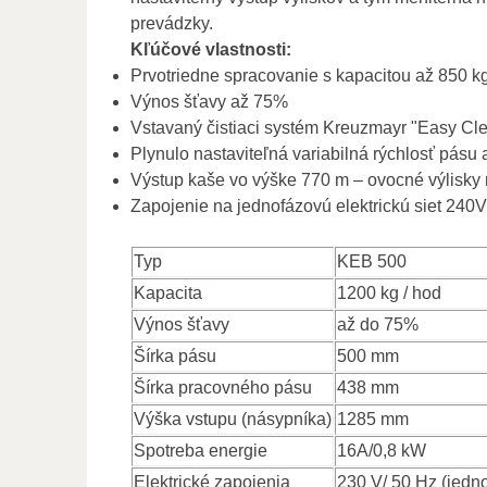
prevádzky.
Kľúčové vlastnosti:
Prvotriedne spracovanie s kapacitou až 850 k
Výnos šťavy až 75%
Vstavaný čistiaci systém Kreuzmayr "Easy Clea
Plynulo nastaviteľná variabilná rýchlosť pásu a
Výstup kaše vo výške 770 m – ovocné výlisky
Zapojenie na jednofázovú elektrickú siet 240V
Typ
KEB 500
Kapacita
1200 kg / hod
Výnos šťavy
až do 75%
Šírka pásu
500 mm
Šírka pracovného pásu
438 mm
Výška vstupu (násypníka)
1285 mm
Spotreba energie
16A/0,8 kW
Elektrické zapojenia
230 V/ 50 Hz (jedn