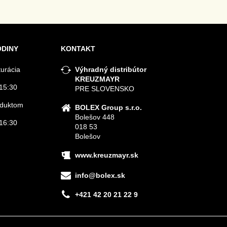
ODINY
KONTAKT
turácia
Výhradný distribútor
KREUZMAYR
15:30
PRE SLOVENSKO
roduktom
BOLEX Group s.r.o.
Bolešov 448
16:30
018 53
Bolešov
www.kreuzmayr.sk
info@bolex.sk
+421 42 20 21 22 9