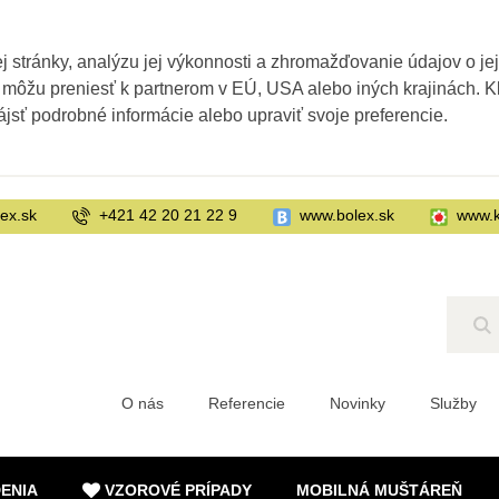
 stránky, analýzu jej výkonnosti a zhromažďovanie údajov o je
 môžu preniesť k partnerom v EÚ, USA alebo iných krajinách. Kl
ájsť podrobné informácie alebo upraviť svoje preferencie.
ex.sk
+421 42 20 21 22 9
www.bolex.sk
www.k
Hľ
O nás
Referencie
Novinky
Služby
DENIA
VZOROVÉ PRÍPADY
MOBILNÁ MUŠTÁREŇ