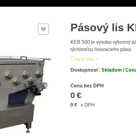
Pásový lis 
Pridať k Obľúbeným
KEB 500 je vysoko výkonný pás
rýchlosťou lisovacieho pása.
Čítajte viac
Dostupnosť:
Skladom / Cena
Cena s DPH
Cena bez DPH
0 €
0 €
s DPH