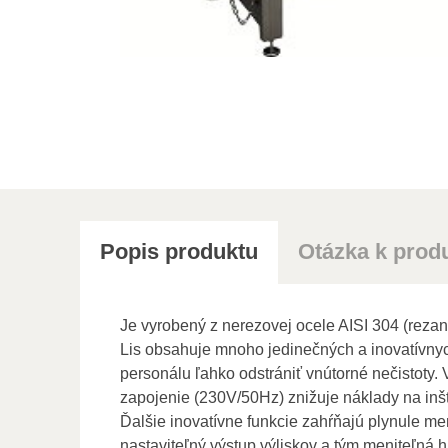
Popis produktu
Otázka k prod
Je vyrobený z nerezovej ocele AISI 304 (rez
Lis obsahuje mnoho jedinečných a inovatívnyc
personálu ľahko odstrániť vnútorné nečistoty
zapojenie (230V/50Hz) znižuje náklady na inšt
Ďalšie inovatívne funkcie zahŕňajú plynule me
nastaviteľný výstup výliskov a tým meniteľná h