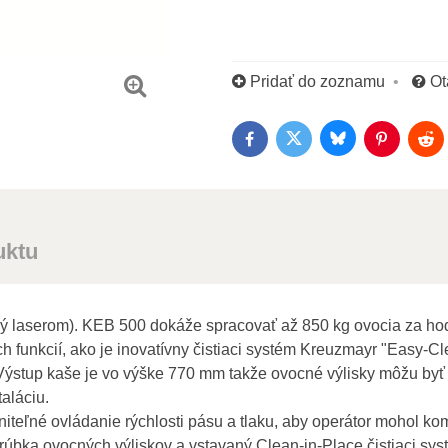
Pridať do zoznamu
Ot
Bluesky
Twitter
Facebook
Pinterest
Red
uktu
aný laserom). KEB 500 dokáže spracovať až 850 kg ovocia za h
h funkcií, ako je inovatívny čistiaci systém Kreuzmayr "Easy-
. Výstup kaše je vo výške 770 mm takže ovocné výlisky môžu b
aláciu.
niteľné ovládanie rýchlosti pásu a tlaku, aby operátor mohol k
rúbka ovocných výliskov a vstavaný Clean-in-Place čistiaci syst