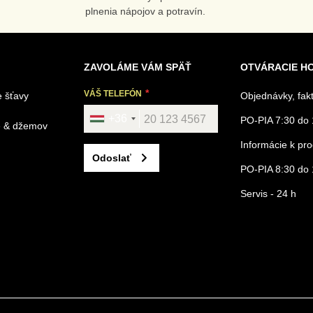
plnenia nápojov a potravín.
ZAVOLÁME VÁM SPÄŤ
OTVÁRACIE H
VÁŠ TELEFÓN
 šťavy
Objednávky, fak
+36
PO-PIA 7:30 do 
é & džemov
Informácie k p
Odoslať
PO-PIA 8:30 do 
Servis - 24 h