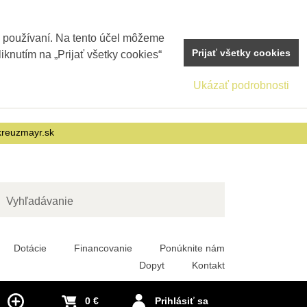
j používaní. Na tento účel môžeme
Prijať všetky cookies
iknutím na „Prijať všetky cookies“
Ukázať podrobnosti
reuzmayr.sk
adať
Dotácie
Financovanie
Ponúknite nám
Dopyt
Kontakt
0 €
Prihlásiť sa