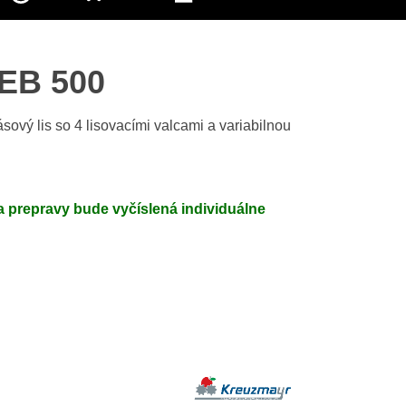
KEB 500
ový lis so 4 lisovacími valcami a variabilnou
 prepravy bude vyčíslená individuálne
Výrobca: