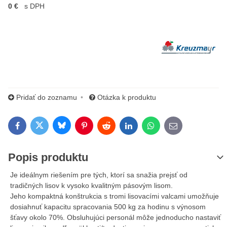
0 €
s DPH
Výrobca:
Pridať do zoznamu
Otázka k produktu
Bluesky
Twitter
Facebook
Pinterest
Reddit
LinkedIn
WhatsApp
E-mail
Popis produktu
Je ideálnym riešením pre tých, ktorí sa snažia prejsť od
tradičných lisov k vysoko kvalitným pásovým lisom.
Jeho kompaktná konštrukcia s tromi lisovacími valcami umožňuje
dosiahnuť kapacitu spracovania 500 kg za hodinu s výnosom
šťavy okolo 70%. Obsluhujúci personál môže jednoducho nastaviť