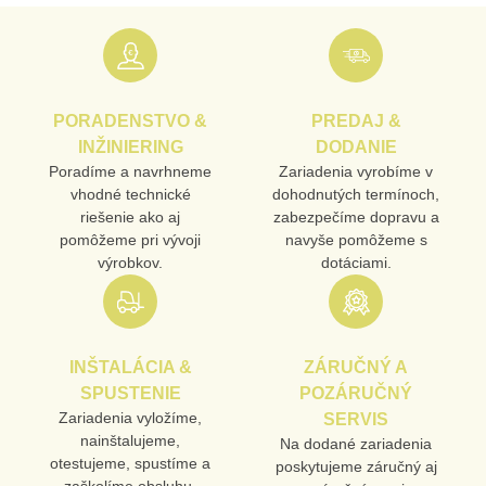
E-MAIL
PORADENSTVO &
PREDAJ &
TELEFÓN
INŽINIERING
DODANIE
Poradíme a navrhneme
Zariadenia vyrobíme v
vhodné technické
dohodnutých termínoch,
riešenie ako aj
zabezpečíme dopravu a
VAŠA OTÁZKA K PRODUKTU
pomôžeme pri vývoji
navyše pomôžeme s
výrobkov.
dotáciami.
INŠTALÁCIA &
ZÁRUČNÝ A
SPUSTENIE
POZÁRUČNÝ
Odoslať
Zariadenia vyložíme,
SERVIS
nainštalujeme,
Na dodané zariadenia
otestujeme, spustíme a
poskytujeme záručný aj