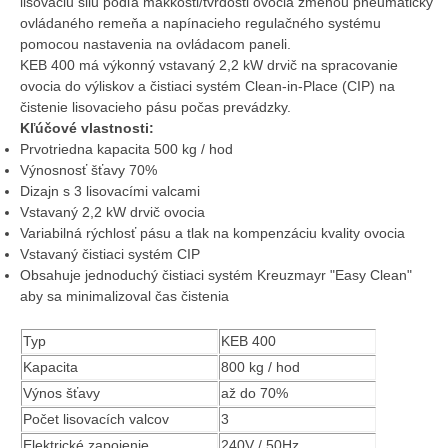
lisovaciu silu podľa mäkkosti/tvrdosti ovocia zmenou pneumaticky
ovládaného remeňa a napínacieho regulačného systému
pomocou nastavenia na ovládacom paneli.
KEB 400 má výkonný vstavaný 2,2 kW drvič na spracovanie
ovocia do výliskov a čistiaci systém Clean-in-Place (CIP) na
čistenie lisovacieho pásu počas prevádzky.
Kľúčové vlastnosti:
Prvotriedna kapacita 500 kg / hod
Výnosnosť šťavy 70%
Dizajn s 3 lisovacími valcami
Vstavaný 2,2 kW drvič ovocia
Variabilná rýchlosť pásu a tlak na kompenzáciu kvality ovocia
Vstavaný čistiaci systém CIP
Obsahuje jednoduchý čistiaci systém Kreuzmayr "Easy Clean"
aby sa minimalizoval čas čistenia
Typ
KEB 400
Kapacita
800 kg / hod
Výnos šťavy
až do 70%
Počet lisovacích valcov
3
Elektrické zapojenie
240V / 50Hz