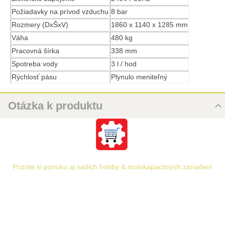
Požiadavky na prívod vzduchu
8 bar
Rozmery (DxŠxV)
1860 x 1140 x 1285 mm
Váha
480 kg
Pracovná šírka
338 mm
Spotreba vody
3 l / hod
Rýchlosť pásu
Plynulo meniteľný
Otázka k produktu
Nová otázka k produktu
URL
Pozrite si ponuku aj našich hobby & malokapacitných zariadení
PRODUKT
MENO