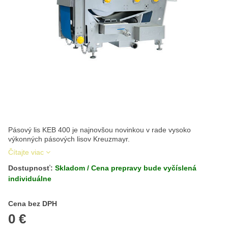
Pásový lis KEB 400 je najnovšou novinkou v rade vysoko
výkonných pásových lisov Kreuzmayr.
Čítajte viac
Dostupnosť:
Skladom / Cena prepravy bude vyčíslená
individuálne
Cena s DPH
Cena bez DPH
0 €