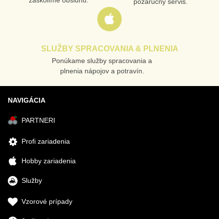
zaškolíme obsluhu.
pozáručný servis.
SLUŽBY SPRACOVANIA & PLNENIA
Ponúkame služby spracovania a
plnenia nápojov a potravín.
NAVIGÁCIA
PARTNERI
Profi zariadenia
Hobby zariadenia
Služby
Vzorové prípady