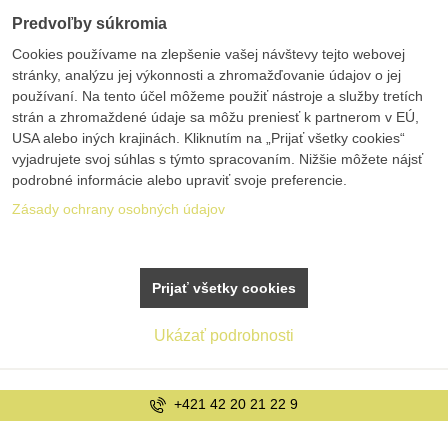
Predvoľby súkromia
Cookies používame na zlepšenie vašej návštevy tejto webovej
stránky, analýzu jej výkonnosti a zhromažďovanie údajov o jej
používaní. Na tento účel môžeme použiť nástroje a služby tretích
strán a zhromaždené údaje sa môžu preniesť k partnerom v EÚ,
USA alebo iných krajinách. Kliknutím na „Prijať všetky cookies“
vyjadrujete svoj súhlas s týmto spracovaním. Nižšie môžete nájsť
podrobné informácie alebo upraviť svoje preferencie.
Zásady ochrany osobných údajov
Prijať všetky cookies
Ukázať podrobnosti
+421 42 20 21 22 9