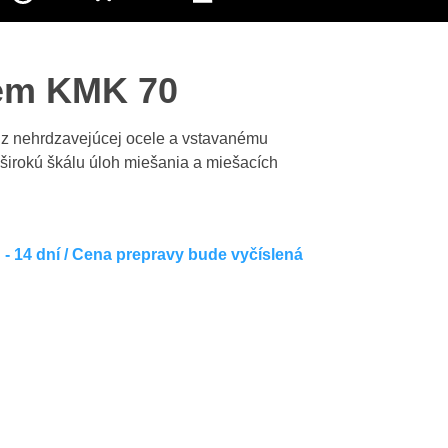
žem KMK 70
 z nehrdzavejúcej ocele a vstavanému
širokú škálu úloh miešania a miešacích
- 14 dní / Cena prepravy bude vyčíslená
Výrobca: