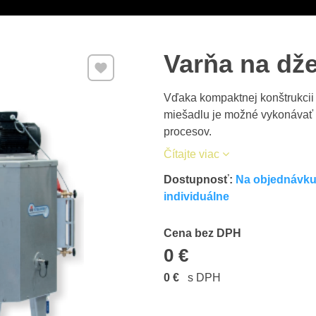
Varňa na d
Pridať k Obľúbeným
Vďaka kompaktnej konštrukcii
miešadlu je možné vykonávať 
procesov.
Čítajte viac
Dostupnosť:
Na objednávku 
individuálne
Cena s DPH
Cena bez DPH
0 €
0 €
s DPH