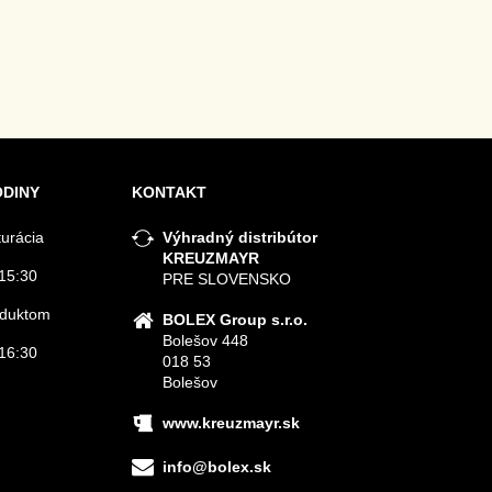
ODINY
KONTAKT
turácia
Výhradný distribútor
KREUZMAYR
15:30
PRE SLOVENSKO
roduktom
BOLEX Group s.r.o.
Bolešov 448
16:30
018 53
Bolešov
www.kreuzmayr.sk
info@bolex.sk