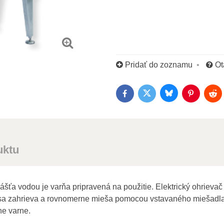
Pridať do zoznamu
Ot
Bluesky
Twitter
Facebook
Pinterest
Red
uktu
šťa vodou je varňa pripravená na použitie. Elektrický ohrievač
 sa zahrieva a rovnomerne mieša pomocou vstavaného miešadla
ne varne.