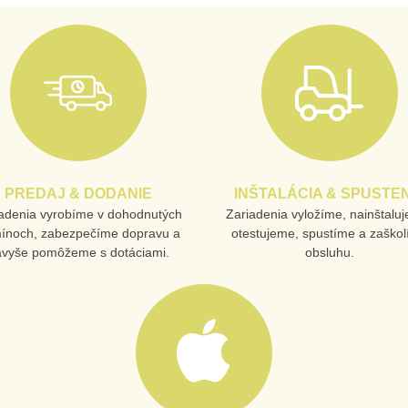
PREDAJ & DODANIE
INŠTALÁCIA & SPUSTEN
adenia vyrobíme v dohodnutých
Zariadenia vyložíme, nainštalu
mínoch, zabezpečíme dopravu a
otestujeme, spustíme a zaško
avyše pomôžeme s dotáciami.
obsluhu.