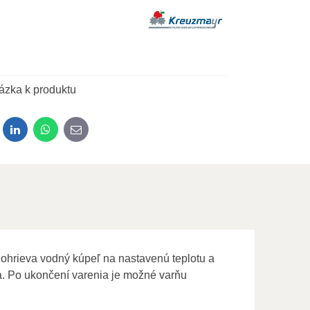
ázka k produktu
dit
LinkedIn
WhatsApp
E-mail
 ohrieva vodný kúpeľ na nastavenú teplotu a
. Po ukončení varenia je možné varňu