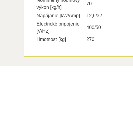
Nominálny hodinový
70
výkon [kg/h]
Napájanie [kW/Amp]
12,6/32
Electrické pripojenie
400/50
[V/Hz]
Hmotnosť [kg]
270