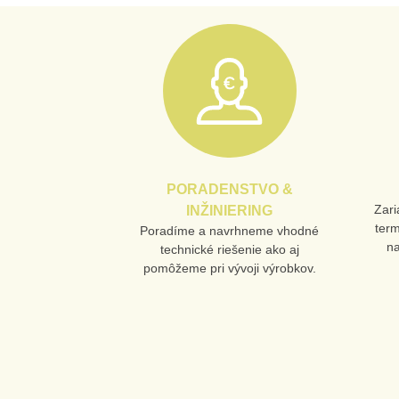
PORADENSTVO &
Zari
INŽINIERING
ter
Poradíme a navrhneme vhodné
n
technické riešenie ako aj
pomôžeme pri vývoji výrobkov.