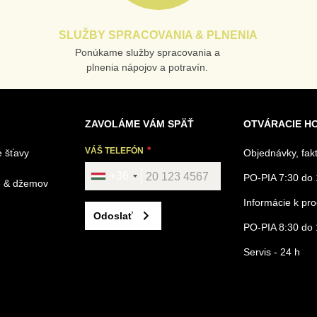
SLUŽBY SPRACOVANIA & PLNENIA
Ponúkame služby spracovania a
plnenia nápojov a potravín.
ZAVOLÁME VÁM SPÄŤ
OTVÁRACIE H
VÁŠ TELEFÓN
 šťavy
Objednávky, fak
+36
PO-PIA 7:30 do 
é & džemov
Informácie k p
Odoslať
PO-PIA 8:30 do 
Servis - 24 h