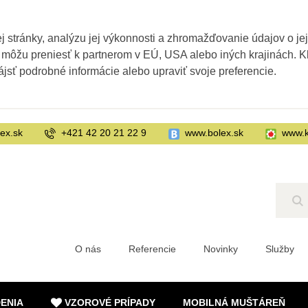
 stránky, analýzu jej výkonnosti a zhromažďovanie údajov o je
 môžu preniesť k partnerom v EÚ, USA alebo iných krajinách. Kl
ájsť podrobné informácie alebo upraviť svoje preferencie.
ex.sk
+421 42 20 21 22 9
www.bolex.sk
www.k
Hľ
O nás
Referencie
Novinky
Služby
DENIA
VZOROVÉ PRÍPADY
MOBILNÁ MUŠTÁREŇ