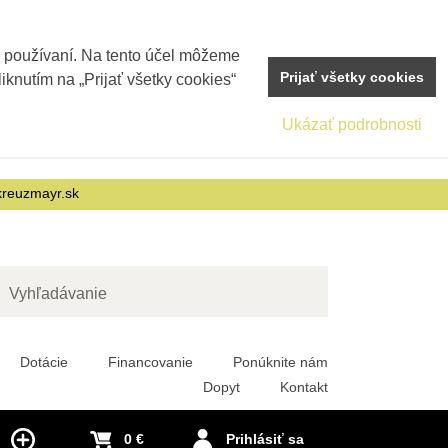
j používaní. Na tento účel môžeme
Prijať všetky cookies
iknutím na „Prijať všetky cookies“
Ukázať podrobnosti
reuzmayr.sk
adať
Dotácie
Financovanie
Ponúknite nám
Dopyt
Kontakt
0 €
Prihlásiť sa