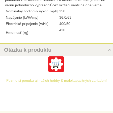
varňu jednoducho vyprázdniť cez škrtiaci ventil na dne varne.
Nominálny hodinový výkon [kg/h]
250
Napájanie [kW/Amp]
36,0/63
Electrické pripojenie [V/Hz]
400/50
420
Hmotnosť [kg]
Otázka k produktu
Nová otázka k produktu
URL
Pozrite si ponuku aj našich hobby & malokapacitných zariadení
PRODUKT
MENO