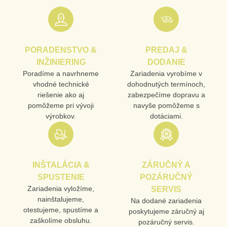
E-MAIL
PORADENSTVO &
PREDAJ &
TELEFÓN
INŽINIERING
DODANIE
Poradíme a navrhneme
Zariadenia vyrobíme v
vhodné technické
dohodnutých termínoch,
riešenie ako aj
zabezpečíme dopravu a
VAŠA OTÁZKA K PRODUKTU
pomôžeme pri vývoji
navyše pomôžeme s
výrobkov.
dotáciami.
INŠTALÁCIA &
ZÁRUČNÝ A
SPUSTENIE
POZÁRUČNÝ
Odoslať
Zariadenia vyložíme,
SERVIS
nainštalujeme,
Na dodané zariadenia
otestujeme, spustíme a
poskytujeme záručný aj
zaškolíme obsluhu.
pozáručný servis.