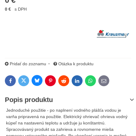
0 €
0 €
s DPH
Výrobca:
Pridať do zoznamu
Otázka k produktu
Bluesky
Twitter
Facebook
Pinterest
Reddit
LinkedIn
WhatsApp
E-mail
Popis produktu
Jednoduché použitie - po naplnení vodného plášťa vodou je
varňa pripravená na použitie. Elektrický ohrievač ohrieva vodný
kúpeľ na nastavenú teplotu a udržuje ju konštantnú.
Spracovávaný produkt sa zahrieva a rovnomerne mieša
pomocou vstavaného miešadla. Po ukončení varenia je možné