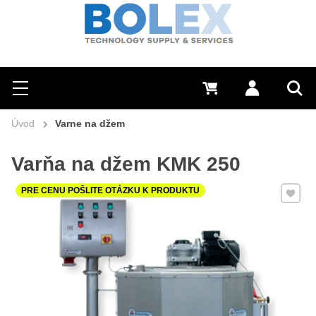
Hľadať
0 €
Prihlásiť sa
Menu
Vyh
Úvod
Varne na džem
Varňa na džem KMK 250
Pridať 
PRE CENU POŠLITE OTÁZKU K PRODUKTU