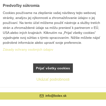
Predvoľby súkromia
Cookies používame na zlepšenie vašej návštevy tejto webovej
stránky, analýzu jej výkonnosti a zhromažďovanie údajov o jej
používaní. Na tento účel môžeme použiť nástroje a služby tretích
strán a zhromaždené údaje sa môžu preniesť k partnerom v EÚ,
USA alebo iných krajinách. Kliknutím na „Prijať všetky cookies“
vyjadrujete svoj súhlas s týmto spracovaním. Nižšie môžete nájsť
podrobné informácie alebo upraviť svoje preferencie.
Zásady ochrany osobných údajov
Prijať všetky cookies
Ukázať podrobnosti
+421 42 20 21 22 9