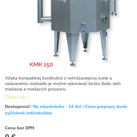
Vďaka kompaktnej konštrukcii z nehrdzavejúcej ocele a
vstavanému miešadlu je možné vykonávať širokú škálu úloh
miešania a miešacích procesov.
Čítajte viac
Dostupnosť:
Na objednávku - 14 dní / Cena prepravy bude
vyčíslená individuálne
Cena s DPH
Cena bez DPH