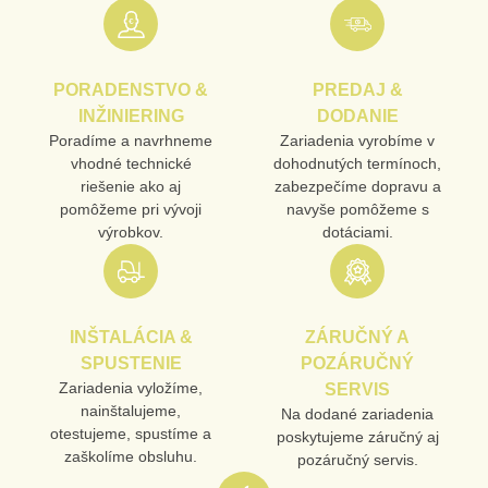
E-MAIL
PORADENSTVO &
PREDAJ &
TELEFÓN
INŽINIERING
DODANIE
Poradíme a navrhneme
Zariadenia vyrobíme v
vhodné technické
dohodnutých termínoch,
riešenie ako aj
zabezpečíme dopravu a
VAŠA OTÁZKA K PRODUKTU
pomôžeme pri vývoji
navyše pomôžeme s
výrobkov.
dotáciami.
INŠTALÁCIA &
ZÁRUČNÝ A
SPUSTENIE
POZÁRUČNÝ
Odoslať
Zariadenia vyložíme,
SERVIS
nainštalujeme,
Na dodané zariadenia
otestujeme, spustíme a
poskytujeme záručný aj
zaškolíme obsluhu.
pozáručný servis.