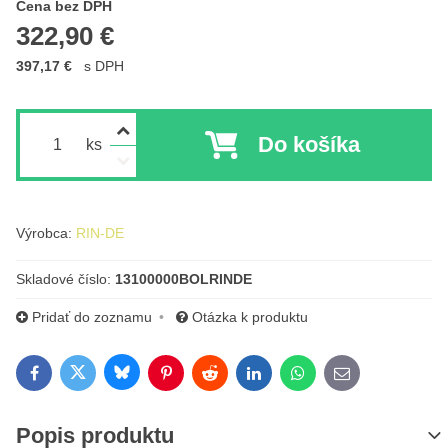
Cena s DPH
Cena bez DPH
322,90 €
397,17 €
s DPH
Do košíka
ks
Výrobca:
RIN-DE
Skladové číslo:
13100000BOLRINDE
Pridať do zoznamu
Otázka k produktu
Bluesky
Twitter
Facebook
Pinterest
Reddit
LinkedIn
WhatsApp
E-mail
Popis produktu