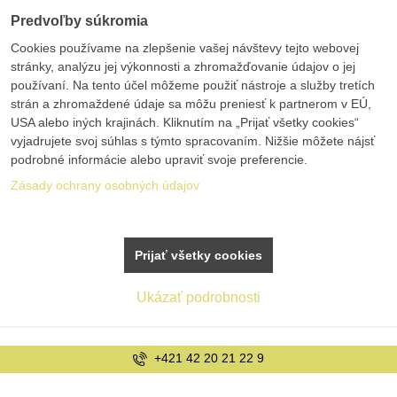
Predvoľby súkromia
Cookies používame na zlepšenie vašej návštevy tejto webovej
stránky, analýzu jej výkonnosti a zhromažďovanie údajov o jej
používaní. Na tento účel môžeme použiť nástroje a služby tretích
strán a zhromaždené údaje sa môžu preniesť k partnerom v EÚ,
USA alebo iných krajinách. Kliknutím na „Prijať všetky cookies“
vyjadrujete svoj súhlas s týmto spracovaním. Nižšie môžete nájsť
podrobné informácie alebo upraviť svoje preferencie.
Zásady ochrany osobných údajov
Prijať všetky cookies
Ukázať podrobnosti
+421 42 20 21 22 9