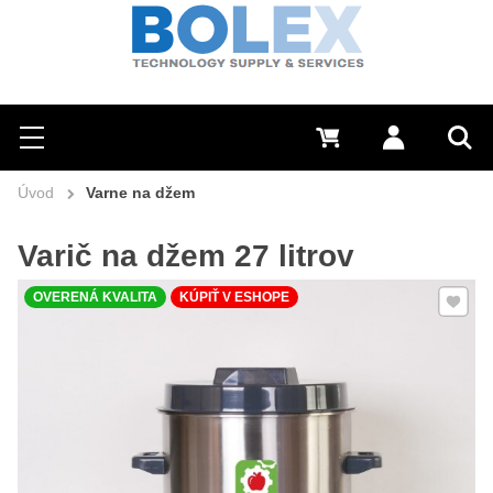
Hľadať
0 €
Prihlásiť sa
Menu
Vyh
Úvod
Varne na džem
Varič na džem 27 litrov
Pridať 
OVERENÁ KVALITA
KÚPIŤ V ESHOPE