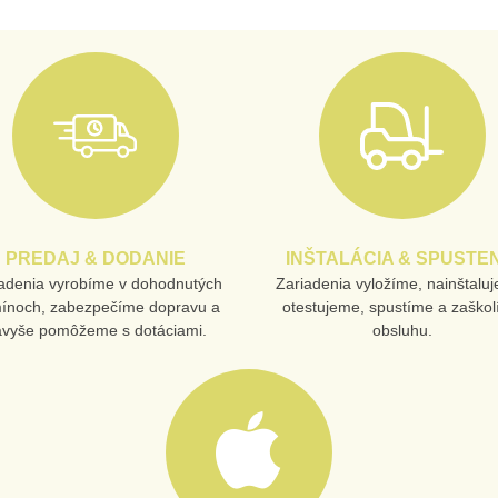
PREDAJ & DODANIE
INŠTALÁCIA & SPUSTEN
adenia vyrobíme v dohodnutých
Zariadenia vyložíme, nainštalu
mínoch, zabezpečíme dopravu a
otestujeme, spustíme a zaško
avyše pomôžeme s dotáciami.
obsluhu.