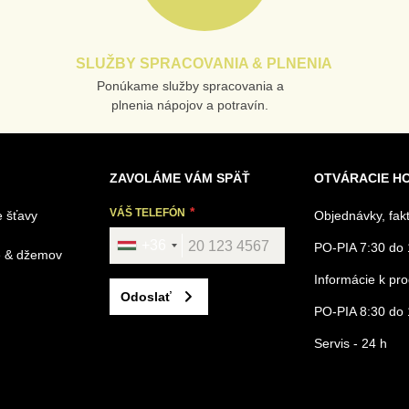
SLUŽBY SPRACOVANIA & PLNENIA
Ponúkame služby spracovania a
plnenia nápojov a potravín.
ZAVOLÁME VÁM SPÄŤ
OTVÁRACIE H
VÁŠ TELEFÓN
 šťavy
Objednávky, fak
+36
PO-PIA 7:30 do 
é & džemov
Informácie k p
Odoslať
PO-PIA 8:30 do 
Servis - 24 h