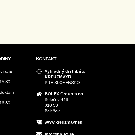
ODINY
KONTAKT
turácia
Výhradný distribútor
KREUZMAYR
15:30
PRE SLOVENSKO
roduktom
BOLEX Group s.r.o.
Bolešov 448
16:30
018 53
Bolešov
www.kreuzmayr.sk
info@bolex.sk