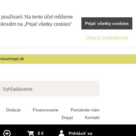
j používaní. Na tento účel môžeme
Prijať všetky cookies
iknutím na „Prijať všetky cookies“
Ukázať podrobnosti
reuzmayr.sk
adať
Dotácie
Financovanie
Ponúknite nám
Dopyt
Kontakt
0 €
Prihlásiť sa