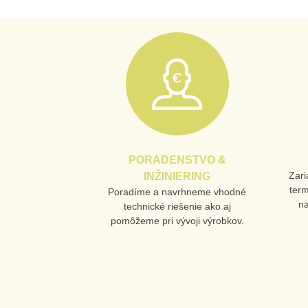
PORADENSTVO &
Zari
INŽINIERING
ter
Poradíme a navrhneme vhodné
n
technické riešenie ako aj
pomôžeme pri vývoji výrobkov.