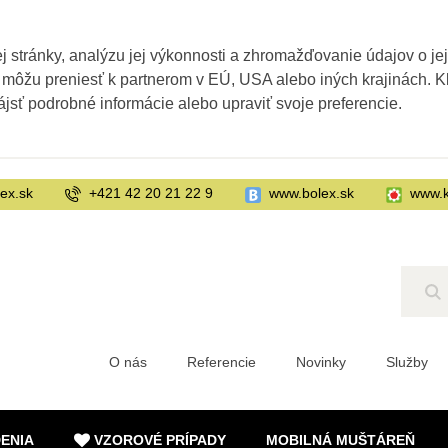
 stránky, analýzu jej výkonnosti a zhromažďovanie údajov o je
 môžu preniesť k partnerom v EÚ, USA alebo iných krajinách. Kl
ájsť podrobné informácie alebo upraviť svoje preferencie.
ex.sk
+421 42 20 21 22 9
www.bolex.sk
www.k
Hľ
O nás
Referencie
Novinky
Služby
DENIA
VZOROVÉ PRÍPADY
MOBILNÁ MUŠTÁREŇ