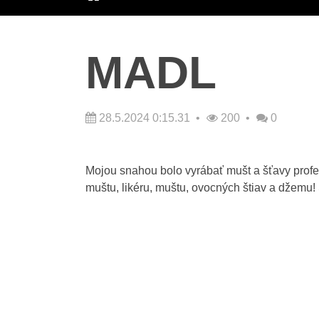
ÚVOD
MADL
28.5.2024 0:15.31
200
0
Mojou snahou bolo vyrábať mušt a šťavy profe
muštu, likéru, muštu, ovocných štiav a džemu!