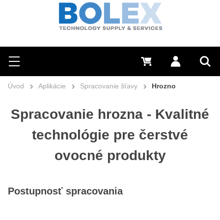
Hľadať
0 €
Prihlásiť sa
Menu
Vyh
Úvod
Aplikácie
Spracovanie šťavy
Hrozno
Spracovanie hrozna - Kvalitné
technológie pre čerstvé
ovocné produkty
Postupnosť spracovania