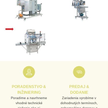
PORADENSTVO &
PREDAJ &
INŽINIERING
DODANIE
Poradíme a navrhneme
Zariadenia vyrobíme v
vhodné technické
dohodnutých termínoch,
riešenie ako aj
zabezpečíme dopravu a