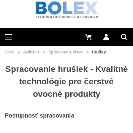
Hľadať
0 €
Prihlásiť sa
Menu
Vyh
Úvod
Aplikácie
Spracovanie šťavy
Hrušky
Spracovanie hrušiek - Kvalitné
technológie pre čerstvé
ovocné produkty
Postupnosť spracovania