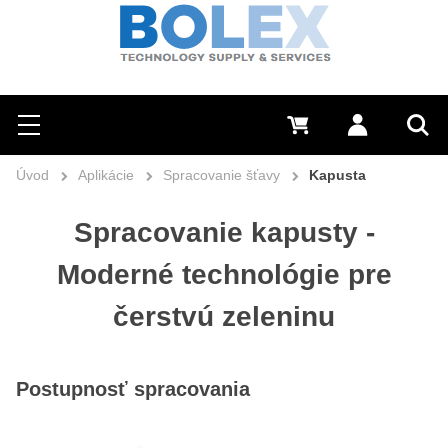
Hľadať
0 €
Prihlásiť sa
Menu
Vyh
Úvod
Aplikácie
Spracovanie šťavy
Kapusta
Spracovanie kapusty -
Moderné technológie pre
čerstvú zeleninu
Postupnosť spracovania