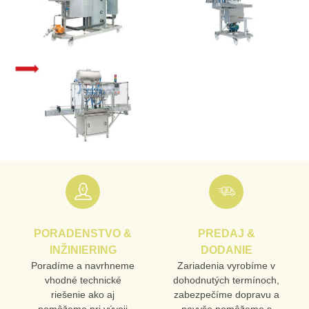
PORADENSTVO &
PREDAJ &
INŽINIERING
DODANIE
Poradíme a navrhneme
Zariadenia vyrobíme v
vhodné technické
dohodnutých termínoch,
riešenie ako aj
zabezpečíme dopravu a
pomôžeme pri vývoji
navyše pomôžeme s