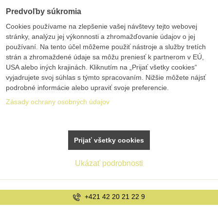
Predvoľby súkromia
Cookies používame na zlepšenie vašej návštevy tejto webovej
stránky, analýzu jej výkonnosti a zhromažďovanie údajov o jej
používaní. Na tento účel môžeme použiť nástroje a služby tretích
strán a zhromaždené údaje sa môžu preniesť k partnerom v EÚ,
USA alebo iných krajinách. Kliknutím na „Prijať všetky cookies“
vyjadrujete svoj súhlas s týmto spracovaním. Nižšie môžete nájsť
podrobné informácie alebo upraviť svoje preferencie.
Zásady ochrany osobných údajov
Prijať všetky cookies
Ukázať podrobnosti
+421 42 20 21 22 9